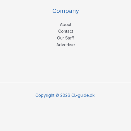
Company
About
Contact
Our Staff
Advertise
Copyright © 2026 CL-guide.dk.