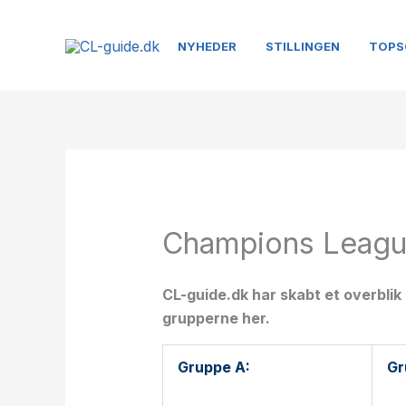
Gå
til
NYHEDER
STILLINGEN
TOPS
indholdet
Champions Leagu
CL-guide.dk har skabt et overbli
grupperne her.
Gruppe A:
Gr