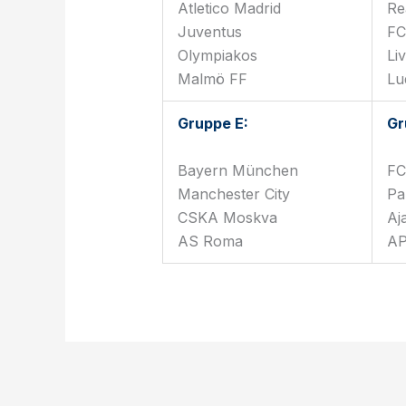
Atletico Madrid
Re
Juventus
FC
Olympiakos
Li
Malmö FF
Lu
Gruppe E:
Gr
Bayern München
FC
Manchester City
Pa
CSKA Moskva
Aj
AS Roma
AP