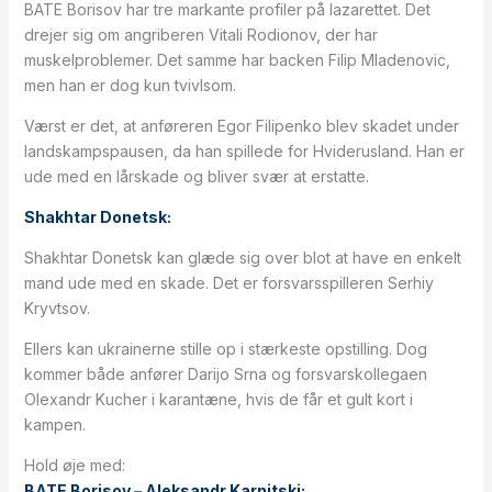
BATE Borisov har tre markante profiler på lazarettet. Det
drejer sig om angriberen Vitali Rodionov, der har
muskelproblemer. Det samme har backen Filip Mladenovic,
men han er dog kun tvivlsom.
Værst er det, at anføreren Egor Filipenko blev skadet under
landskampspausen, da han spillede for Hviderusland. Han er
ude med en lårskade og bliver svær at erstatte.
Shakhtar Donetsk:
Shakhtar Donetsk kan glæde sig over blot at have en enkelt
mand ude med en skade. Det er forsvarsspilleren Serhiy
Kryvtsov.
Ellers kan ukrainerne stille op i stærkeste opstilling. Dog
kommer både anfører Darijo Srna og forsvarskollegaen
Olexandr Kucher i karantæne, hvis de får et gult kort i
kampen.
Hold øje med:
BATE Borisov – Aleksandr Karnitski: