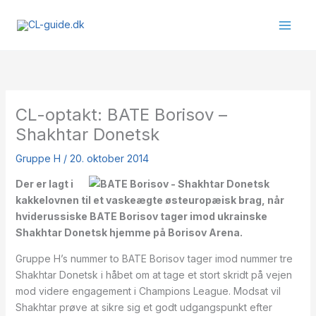
Gå
til
indholdet
CL-optakt: BATE Borisov –
Shakhtar Donetsk
Gruppe H
/
20. oktober 2014
Der er lagt i
kakkelovnen til et vaskeægte østeuropæisk brag, når
hviderussiske BATE Borisov tager imod ukrainske
Shakhtar Donetsk hjemme på Borisov Arena.
Gruppe H’s nummer to BATE Borisov tager imod nummer tre
Shakhtar Donetsk i håbet om at tage et stort skridt på vejen
mod videre engagement i Champions League. Modsat vil
Shakhtar prøve at sikre sig et godt udgangspunkt efter