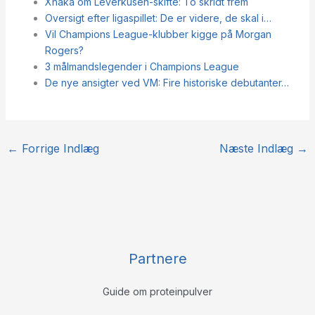
Xhaka om Leverkusen-skifte: To skridt frem
Oversigt efter ligaspillet: De er videre, de skal i…
Vil Champions League-klubber kigge på Morgan
Rogers?
3 målmandslegender i Champions League
De nye ansigter ved VM: Fire historiske debutanter…
←
Forrige Indlæg
Næste Indlæg
→
Partnere
Guide om proteinpulver