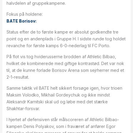
halvdelen af gruppekampene.
Fokus på holdene:
BATE Borisov:
Status efter de to første kampe er absolut godkendte tre
point og en andenplads i Gruppe H. I sidste runde tog holdet
revanche for første kamps 6-0-nederlag til FC Porto.
På flot vis tog hviderusserne brodden af Athletic Bilbao,
hvilket de kombinerede med giftige kontrastød. Det var nok
til, at de kunne forlade Borisov Arena som sejrherrer med et
2-1-resultat.
Samme taktik vil BATE helt sikkert forsøge igen, hvor trioen
Maksim Volodko, Mikhail Gordeychuk og ikke mindst
Aleksandr Karnitski skal ud og løbe med det stærke
Shakhtar-forsvar.
I hjertet af defensiven står målscoreren af Athletic Bilbao-
kampen Denis Polyakov, som i fraværet af anfører Egor