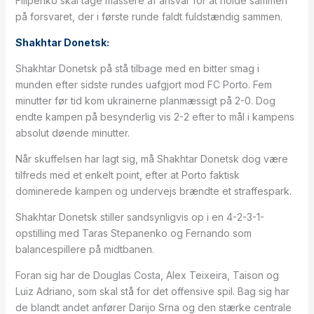
Filipenko skal tage massere af ansvar for at holde sammen
på forsvaret, der i første runde faldt fuldstændig sammen.
Shakhtar Donetsk:
Shakhtar Donetsk på stå tilbage med en bitter smag i
munden efter sidste rundes uafgjort mod FC Porto. Fem
minutter før tid kom ukrainerne planmæssigt på 2-0. Dog
endte kampen på besynderlig vis 2-2 efter to mål i kampens
absolut døende minutter.
Når skuffelsen har lagt sig, må Shakhtar Donetsk dog være
tilfreds med et enkelt point, efter at Porto faktisk
dominerede kampen og undervejs brændte et straffespark.
Shakhtar Donetsk stiller sandsynligvis op i en 4-2-3-1-
opstilling med Taras Stepanenko og Fernando som
balancespillere på midtbanen.
Foran sig har de Douglas Costa, Alex Teixeira, Taison og
Luiz Adriano, som skal stå for det offensive spil. Bag sig har
de blandt andet anfører Darijo Srna og den stærke centrale