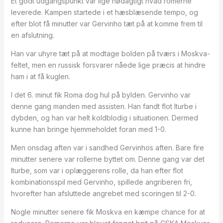
Et godt udgangspunkt var lige nødagtigt hvad romerne
leverede. Kampen startede i et hæsblæsende tempo, og
efter blot få minutter var Gervinho tæt på at komme frem til
en afslutning.
Han var uhyre tæt på at modtage bolden på tværs i Moskva-
feltet, men en russisk forsvarer nåede lige præcis at hindre
ham i at få kuglen.
I det 6. minut fik Roma dog hul på bylden. Gervinho var
denne gang manden med assisten. Han fandt flot Iturbe i
dybden, og han var helt koldblodig i situationen. Dermed
kunne han bringe hjemmeholdet foran med 1-0.
Men onsdag aften var i sandhed Gervinhos aften. Bare fire
minutter senere var rollerne byttet om. Denne gang var det
Iturbe, som var i oplæggerens rolle, da han efter flot
kombinationsspil med Gervinho, spillede angriberen fri,
hvorefter han afsluttede angrebet med scoringen til 2-0.
Nogle minutter senere fik Moskva en kæmpe chance for at