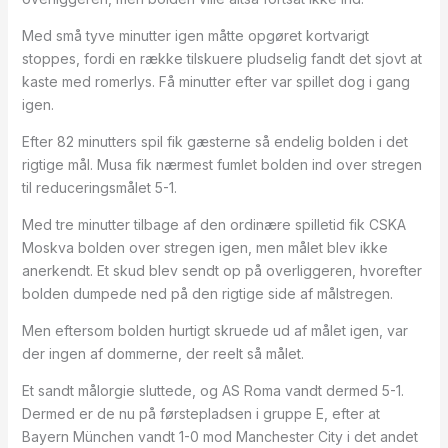
Med små tyve minutter igen måtte opgøret kortvarigt
stoppes, fordi en række tilskuere pludselig fandt det sjovt at
kaste med romerlys. Få minutter efter var spillet dog i gang
igen.
Efter 82 minutters spil fik gæsterne så endelig bolden i det
rigtige mål. Musa fik nærmest fumlet bolden ind over stregen
til reduceringsmålet 5-1.
Med tre minutter tilbage af den ordinære spilletid fik CSKA
Moskva bolden over stregen igen, men målet blev ikke
anerkendt. Et skud blev sendt op på overliggeren, hvorefter
bolden dumpede ned på den rigtige side af målstregen.
Men eftersom bolden hurtigt skruede ud af målet igen, var
der ingen af dommerne, der reelt så målet.
Et sandt målorgie sluttede, og AS Roma vandt dermed 5-1.
Dermed er de nu på førstepladsen i gruppe E, efter at
Bayern München vandt 1-0 mod Manchester City i det andet