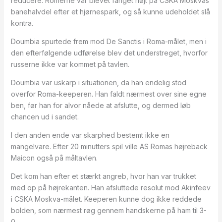
reducere. Romerne var blevet fanget højt på CSKA Moskvas
banehalvdel efter et hjørnespark, og så kunne udeholdet slå
kontra.
Doumbia spurtede frem mod De Sanctis i Roma-målet, men i
den efterfølgende udførelse blev det understreget, hvorfor
russerne ikke var kommet på tavlen.
Doumbia var uskarp i situationen, da han endelig stod
overfor Roma-keeperen. Han faldt nærmest over sine egne
ben, før han for alvor nåede at afslutte, og dermed løb
chancen ud i sandet.
I den anden ende var skarphed bestemt ikke en
mangelvare. Efter 20 minutters spil ville AS Romas højreback
Maicon også på måltavlen.
Det kom han efter et stærkt angreb, hvor han var trukket
med op på højrekanten. Han afsluttede resolut mod Akinfeev
i CSKA Moskva-målet. Keeperen kunne dog ikke reddede
bolden, som nærmest røg gennem handskerne på ham til 3-
0.