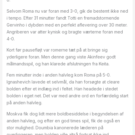
Selvom Roma nu var foran med 3-0, gik de bestemt ikke ned
i tempo. Efter 31 minutter fandt Totti en fremadstormende
Gervinho i dybden med en perfekt aflevering over 30 meter.
Angriberen var atter kynisk og bragte værterne foran med
4-0.
Kort før pausefløjt var romerne tæt på at bringe sig
yderligere foran. Men denne gang viste Akinfeev godt
målmandsspil, og han klarede afslutningen fra Keita.
Fem minutter inde i anden halvleg kom Roma på 5-0.
Ignashevich lavede et selvmål, da han forsøgte at cleare
bolden efter et indlæg ind i feltet. Han headede i stedet
bolden i eget net. Det var med andre ord en forfærdelig start
på anden halvleg.
Moskva fik dog lidt mere boldbesiddelse i begyndelsen af
anden halvleg, og efter en god times spil, fik de også en
stor mulighed. Doumbia kanonerede læderen på
overliggeren, men bolden ville altså fortsat ikke ind.