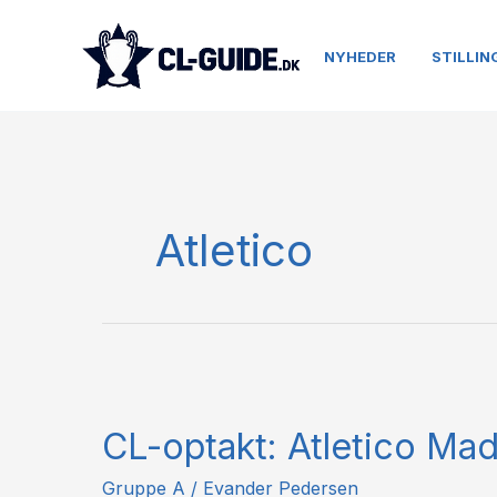
Gå
til
NYHEDER
STILLIN
indholdet
Atletico
CL-
optakt:
CL-optakt: Atletico Mad
Atletico
Madrid
Gruppe A
/
Evander Pedersen