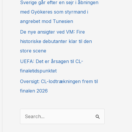
Sverige går efter en sejr i åbningen
med Gyökeres som styrmand i
angrebet mod Tunesien
De nye ansigter ved VM: Fire
historiske debutanter klar til den
store scene
UEFA: Det er årsagen til CL-
finaletidspunktet
Oversigt: CL-lodtrækningen frem til
finalen 2026
S
ø