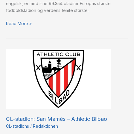
engelsk, er med sine 99.354 pladser Europas største
fodboldstadion og verdens femte største.
Read More »
CL-
stadion:
San
Mamés
–
Athletic
Bilbao
CL-stadion: San Mamés – Athletic Bilbao
CL-stadions
/
Redaktionen