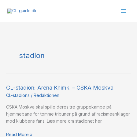
Gå
til
indholdet
stadion
CL-stadion: Arena Khimki – CSKA Moskva
CL-
stadion:
CL-stadions
/
Redaktionen
Arena
CSKA Moskva skal spille deres tre gruppekampe på
Khimki
hjemmebane for tomme tribuner på grund af racismeanklager
–
mod klubbens fans. Læs mere om stadionet her.
CSKA
Moskva
Read More »