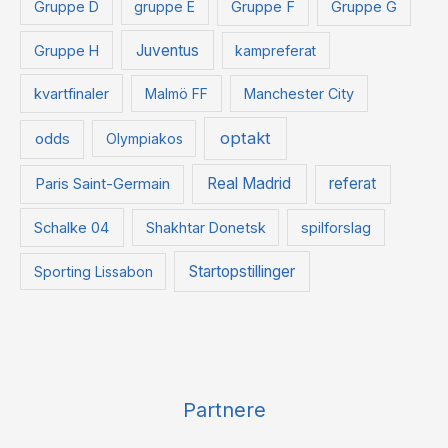
Gruppe D
gruppe E
Gruppe F
Gruppe G
Juventus
Gruppe H
kampreferat
kvartfinaler
Malmö FF
Manchester City
optakt
odds
Olympiakos
Paris Saint-Germain
Real Madrid
referat
Schalke 04
Shakhtar Donetsk
spilforslag
Startopstillinger
Sporting Lissabon
Partnere