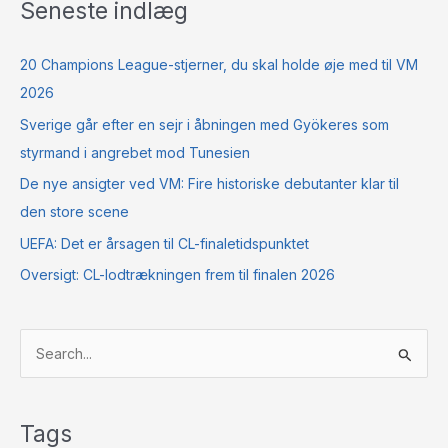
Seneste indlæg
20 Champions League-stjerner, du skal holde øje med til VM
2026
Sverige går efter en sejr i åbningen med Gyökeres som
styrmand i angrebet mod Tunesien
De nye ansigter ved VM: Fire historiske debutanter klar til
den store scene
UEFA: Det er årsagen til CL-finaletidspunktet
Oversigt: CL-lodtrækningen frem til finalen 2026
S
ø
g
Tags
e