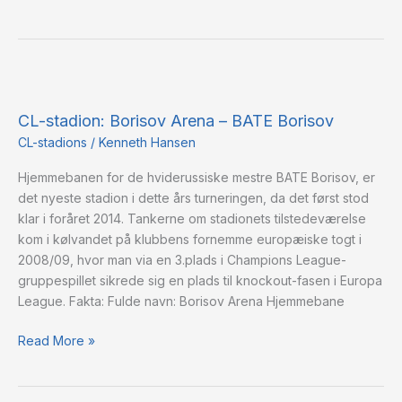
CL-
stadion:
CL-stadion: Borisov Arena – BATE Borisov
Borisov
Arena
CL-stadions
/
Kenneth Hansen
–
Hjemmebanen for de hviderussiske mestre BATE Borisov, er
BATE
det nyeste stadion i dette års turneringen, da det først stod
Borisov
klar i foråret 2014. Tankerne om stadionets tilstedeværelse
kom i kølvandet på klubbens fornemme europæiske togt i
2008/09, hvor man via en 3.plads i Champions League-
gruppespillet sikrede sig en plads til knockout-fasen i Europa
League. Fakta: Fulde navn: Borisov Arena Hjemmebane
Read More »