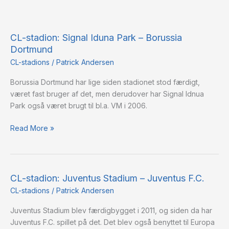
CL-
stadion:
CL-stadion: Signal Iduna Park – Borussia
Signal
Dortmund
Iduna
Park
CL-stadions
/
Patrick Andersen
–
Borussia Dortmund har lige siden stadionet stod færdigt,
Borussia
været fast bruger af det, men derudover har Signal Idnua
Dortmund
Park også været brugt til bl.a. VM i 2006.
Read More »
CL-stadion: Juventus Stadium – Juventus F.C.
CL-
stadion:
CL-stadions
/
Patrick Andersen
Juventus
Juventus Stadium blev færdigbygget i 2011, og siden da har
Stadium
Juventus F.C. spillet på det. Det blev også benyttet til Europa
–