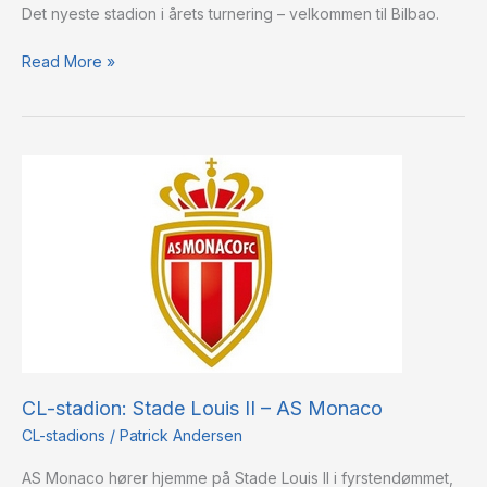
Det nyeste stadion i årets turnering – velkommen til Bilbao.
Read More »
CL-
stadion:
Stade
Louis
II
–
AS
Monaco
CL-stadion: Stade Louis II – AS Monaco
CL-stadions
/
Patrick Andersen
AS Monaco hører hjemme på Stade Louis II i fyrstendømmet,