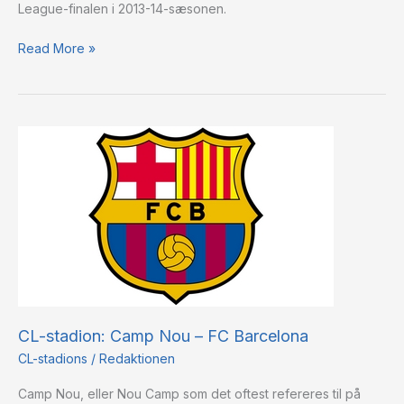
League-finalen i 2013-14-sæsonen.
Juventus
F.C.
Read More »
CL-
stadion:
Camp
Nou
–
FC
Barcelona
CL-stadion: Camp Nou – FC Barcelona
CL-stadions
/
Redaktionen
Camp Nou, eller Nou Camp som det oftest refereres til på