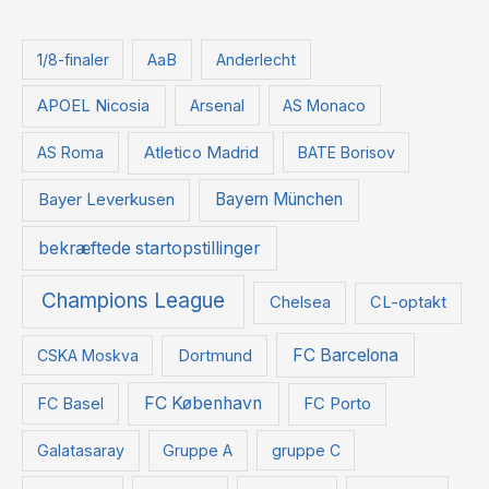
f
t
1/8-finaler
AaB
Anderlecht
e
APOEL Nicosia
Arsenal
AS Monaco
r
:
Atletico Madrid
AS Roma
BATE Borisov
Bayer Leverkusen
Bayern München
bekræftede startopstillinger
Champions League
Chelsea
CL-optakt
FC Barcelona
CSKA Moskva
Dortmund
FC København
FC Basel
FC Porto
Galatasaray
Gruppe A
gruppe C