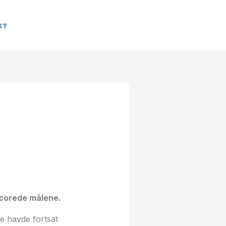
KT
scorede målene.
e havde fortsat