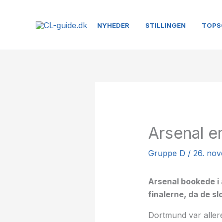
Gå
til
NYHEDER
STILLINGEN
TOPS
indholdet
Arsenal er
Gruppe D
/
26. no
Arsenal bookede i a
finalerne, da de 
Dortmund var allere