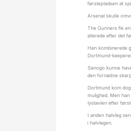
førstepladsen at spil
Arsenal skulle omven
The Gunners fik en
allerede efter det f
Han kombinerede go
Dortmund-keeperen R
Sanogo kunne have 
den fornødne skar
Dortmund kom dog o
mulighed. Men han 
lystavlen efter først
I anden halvleg se
i halvlegen.