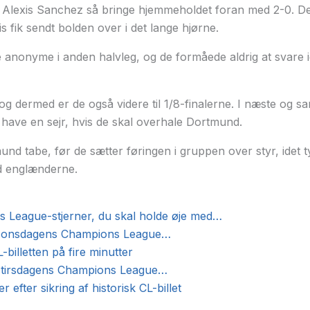
e Alexis Sanchez så bringe hjemmeholdet foran med 2-0. De
is fik sendt bolden over i det lange hjørne.
anonyme i anden halvleg, og de formåede aldrig at svare 
g dermed er de også videre til 1/8-finalerne. I næste og sam
e have en sejr, hvis de skal overhale Dortmund.
und tabe, før de sætter føringen i gruppen over styr, idet 
d englænderne.
 League-stjerner, du skal holde øje med…
af onsdagens Champions League…
illetten på fire minutter
f tirsdagens Champions League…
 efter sikring af historisk CL-billet