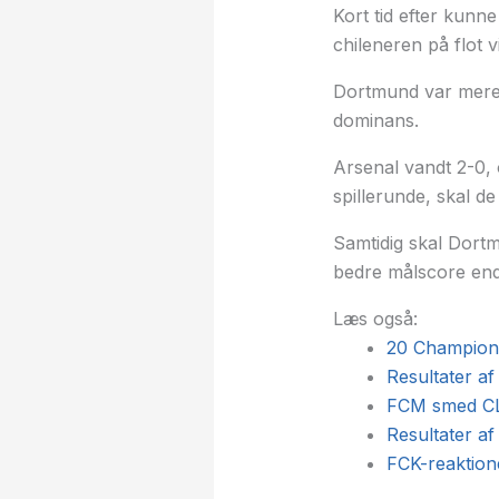
Kort tid efter kunn
chileneren på flot v
Dortmund var mere 
dominans.
Arsenal vandt 2-0, o
spillerunde, skal d
Samtidig skal Dortm
bedre målscore en
Læs også:
20 Champions
Resultater 
FCM smed CL-b
Resultater a
FCK-reaktioner