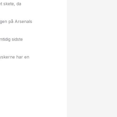
t skete, da
igen på Arsenals
tidig sidste
tyskerne har en