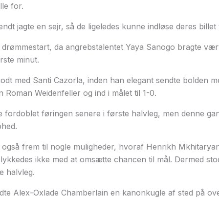
le for.
dt jagte en sejr, så de ligeledes kunne indløse deres billet t
 drømmestart, da angrebstalentet Yaya Sanogo bragte vær
ørste minut.
dt med Santi Cazorla, inden han elegant sendte bolden m
oman Weidenfeller og ind i målet til 1-0.
fordoblet føringen senere i første halvleg, men denne g
phed.
gså frem til nogle muligheder, hvoraf Henrikh Mkhitaryan
lykkedes ikke med at omsætte chancen til mål. Dermed sto
e halvleg.
ndte Alex-Oxlade Chamberlain en kanonkugle af sted på ove