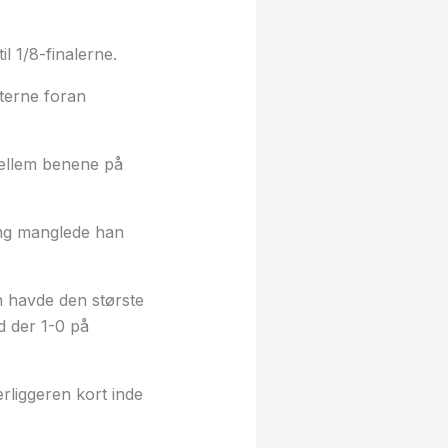
il 1/8-finalerne.
terne foran
ellem benene på
ang manglede han
 havde den største
d der 1-0 på
rliggeren kort inde