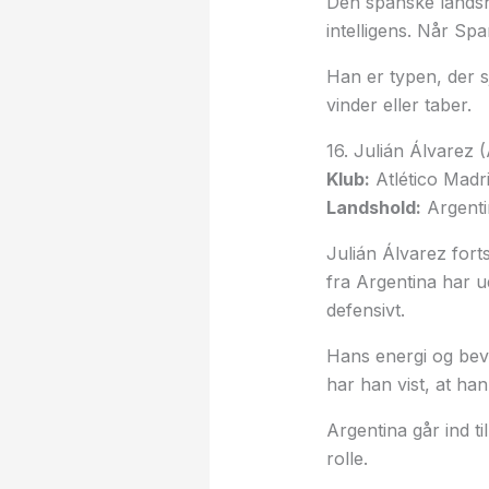
Den spanske landsho
intelligens. Når Spa
Han er typen, der s
vinder eller taber.
16. Julián Álvarez 
Klub:
Atlético Madr
Landshold:
Argenti
Julián Álvarez for
fra Argentina har u
defensivt.
Hans energi og bevæ
har han vist, at ha
Argentina går ind t
rolle.