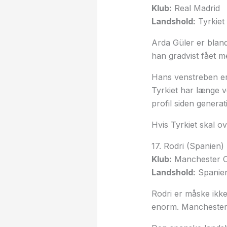
Klub:
Real Madrid
Landshold:
Tyrkiet
Arda Güler er blandt
han gradvist fået m
Hans venstreben er
Tyrkiet har længe v
profil siden gener
Hvis Tyrkiet skal o
17. Rodri (Spanien)
Klub:
Manchester C
Landshold:
Spanie
Rodri er måske ikke
enorm. Manchester C