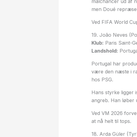
målchancer ud af næ
men Doué repræsent
Ved FIFA World Cup
19. João Neves (Po
Klub:
Paris Saint-G
Landshold:
Portuga
Portugal har produ
være den næste i ræ
hos PSG.
Hans styrke ligger i
angreb. Han løber u
Ved VM 2026 forven
at nå helt til tops.
18. Arda Güler (Tyrk