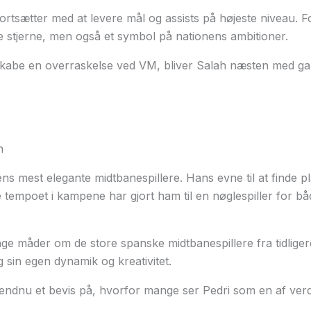
fortsætter med at levere mål og assists på højeste niveau. 
te stjerne, men også et symbol på nationens ambitioner.
skabe en overraskelse ved VM, bliver Salah næsten med gar
n
ens mest elegante midtbanespillere. Hans evne til at finde p
e tempoet i kampene har gjort ham til en nøglespiller for b
e måder om de store spanske midtbanespillere fra tidliger
g sin egen dynamik og kreativitet.
endnu et bevis på, hvorfor mange ser Pedri som en af verd