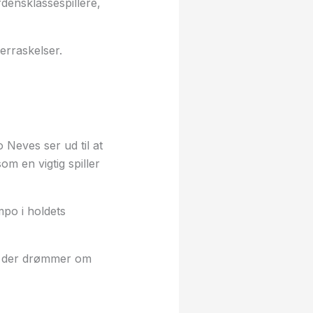
densklassespillere,
erraskelser.
Neves ser ud til at
m en vigtig spiller
mpo i holdets
d, der drømmer om