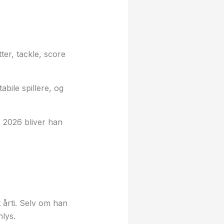
er, tackle, score
bile spillere, og
M 2026 bliver han
 årti. Selv om han
nlys.