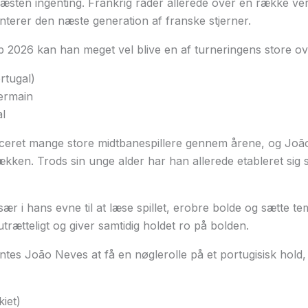
sten ingenting. Frankrig råder allerede over en række ver
erer den næste generation af franske stjerner.
 2026 kan han meget vel blive en af turneringens store ov
rtugal)
ermain
l
ceret mange store midtbanespillere gennem årene, og João 
kken. Trods sin unge alder har han allerede etableret sig so
sær i hans evne til at læse spillet, erobre bolde og sætte te
trætteligt og giver samtidig holdet ro på bolden.
tes João Neves at få en nøglerolle på et portugisisk hol
iet)