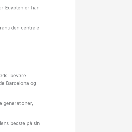
For Egypten er han
anti den centrale
lads, bevare
åde Barcelona og
e generationer,
ens bedste på sin