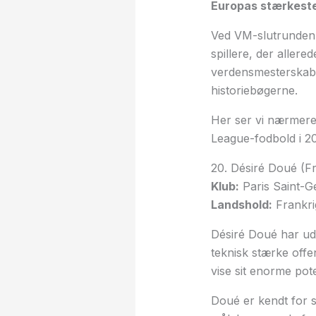
Europas stærkeste 
Ved VM-slutrunden,
spillere, der aller
verdensmesterskabet
historiebøgerne.
Her ser vi nærmere 
League-fodbold i 
20. Désiré Doué (Fr
Klub:
Paris Saint-G
Landshold:
Frankri
Désiré Doué har udv
teknisk stærke offe
vise sit enorme pot
Doué er kendt for s