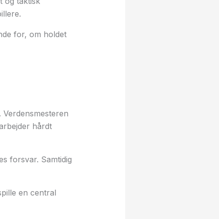
 og taktisk
llere.
nde for, om holdet
u. Verdensmesteren
arbejder hårdt
s forsvar. Samtidig
pille en central