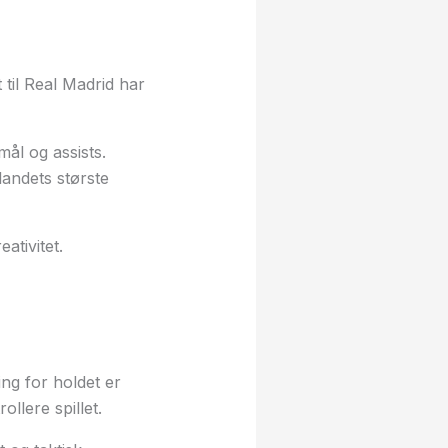
t til Real Madrid har
ål og assists.
landets største
ativitet.
ing for holdet er
llere spillet.