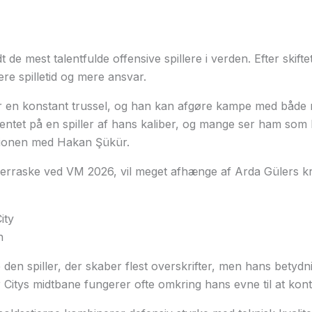
 de mest talentfulde offensive spillere i verden. Efter skifte
ere spilletid og mere ansvar.
 en konstant trussel, og han kan afgøre kampe med både m
entet på en spiller af hans kaliber, og mange ser ham som 
ationen med Hakan Şükür.
verraske ved VM 2026, vil meget afhænge af Arda Gülers kre
ity
n
 den spiller, der skaber flest overskrifter, men hans betydn
itys midtbane fungerer ofte omkring hans evne til at kontro