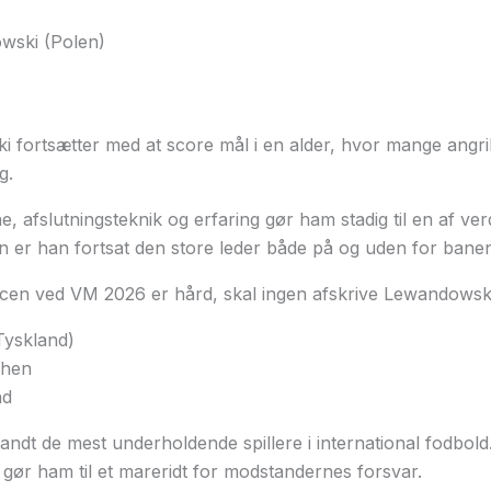
wski (Polen)
 fortsætter med at score mål i en alder, hvor mange angri
g.
, afslutningsteknik og erfaring gør ham stadig til en af ve
n er han fortsat den store leder både på og uden for banen
en ved VM 2026 er hård, skal ingen afskrive Lewandowski
Tyskland)
hen
nd
andt de mest underholdende spillere i international fodbold.
t gør ham til et mareridt for modstandernes forsvar.