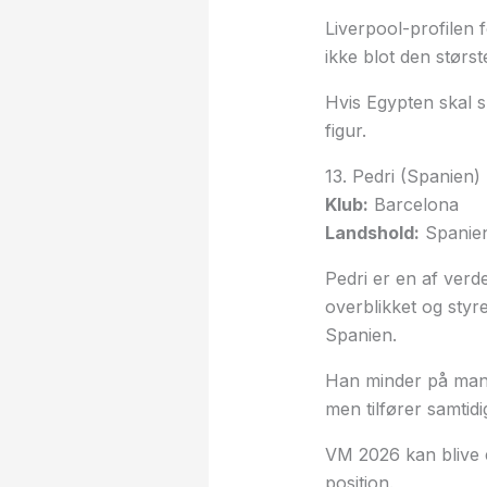
Liverpool-profilen 
ikke blot den størs
Hvis Egypten skal 
figur.
13. Pedri (Spanien)
Klub:
Barcelona
Landshold:
Spanie
Pedri er en af verd
overblikket og styr
Spanien.
Han minder på mang
men tilfører samtidi
VM 2026 kan blive 
position.