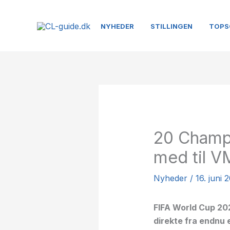
Gå
til
NYHEDER
STILLINGEN
TOPS
indholdet
20 Champi
med til 
Nyheder
/
16. juni 
FIFA World Cup 20
direkte fra endnu