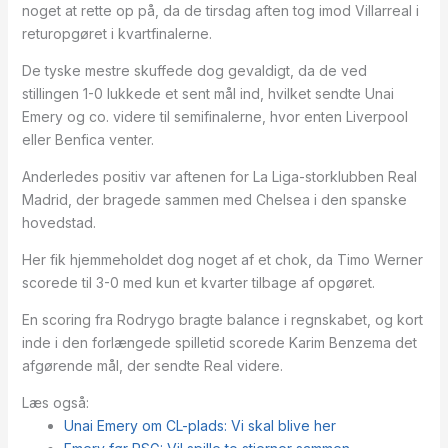
noget at rette op på, da de tirsdag aften tog imod Villarreal i
returopgøret i kvartfinalerne.
De tyske mestre skuffede dog gevaldigt, da de ved
stillingen 1-0 lukkede et sent mål ind, hvilket sendte Unai
Emery og co. videre til semifinalerne, hvor enten Liverpool
eller Benfica venter.
Anderledes positiv var aftenen for La Liga-storklubben Real
Madrid, der bragede sammen med Chelsea i den spanske
hovedstad.
Her fik hjemmeholdet dog noget af et chok, da Timo Werner
scorede til 3-0 med kun et kvarter tilbage af opgøret.
En scoring fra Rodrygo bragte balance i regnskabet, og kort
inde i den forlængede spilletid scorede Karim Benzema det
afgørende mål, der sendte Real videre.
Læs også:
Unai Emery om CL-plads: Vi skal blive her