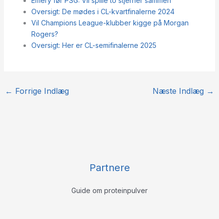
Emery før PSG: Vil spille to stjerner sammen
Oversigt: De mødes i CL-kvartfinalerne 2024
Vil Champions League-klubber kigge på Morgan
Rogers?
Oversigt: Her er CL-semifinalerne 2025
←
Forrige Indlæg
Næste Indlæg
→
Partnere
Guide om proteinpulver