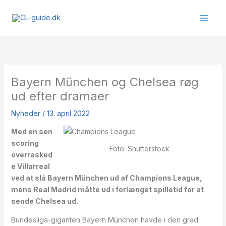
Gå
til
indholdet
Bayern München og Chelsea røg
ud efter dramaer
Nyheder
/
13. april 2022
Med en sen
scoring
Foto: Shutterstock
overrasked
e Villarreal
ved at slå Bayern München ud af Champions League,
mens Real Madrid måtte ud i forlænget spilletid for at
sende Chelsea ud.
Bundesliga-giganten Bayern München havde i den grad