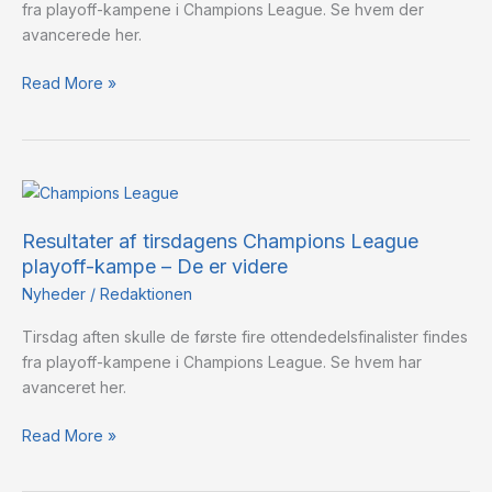
fra playoff-kampene i Champions League. Se hvem der
–
avancerede her.
De
er
Read More »
videre
Resultater
af
Resultater af tirsdagens Champions League
tirsdagens
playoff-kampe – De er videre
Champions
League
Nyheder
/
Redaktionen
playoff-
Tirsdag aften skulle de første fire ottendedelsfinalister findes
kampe
fra playoff-kampene i Champions League. Se hvem har
–
avanceret her.
De
er
Read More »
videre