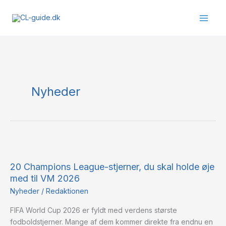
Gå
til
indholdet
Nyheder
20
Champions
20 Champions League-stjerner, du skal holde øje
League-
med til VM 2026
stjerner,
du
Nyheder
/
Redaktionen
skal
FIFA World Cup 2026 er fyldt med verdens største
holde
fodboldstjerner. Mange af dem kommer direkte fra endnu en
øje