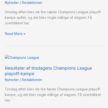
League
Nyheder
/
Redaktionen
playoff-
Onsdag aften blev de fire næste Champions League playoff-
kampe
kampe spillet, og det blev nogle målrige af slagsen. Få
overblikket her.
Read More »
Resultater
af
Resultater af tirsdagens Champions League
tirsdagens
playoff-kampe
Champions
League
Nyheder
/
Redaktionen
playoff-
Tirsdag aften blev de fire første Champions League playoff-
kampe
kampe, og det blev nogle målrige af slagsen. Få overblikket
her.