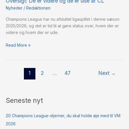
Oversigt: De er videre og de er ude af CL
er
videre
Nyheder
/
Redaktionen
og
Champions League har nu afsluttet ligaspillet i denne sæson
de
2025/2026, og det er tid til at gøre status over, hvem der er
er
videre og hvem der er ude.
ude
af
Read More »
CL
1
2
…
47
Next
→
Seneste nyt
20 Champions League-stjerner, du skal holde øje med til VM
2026