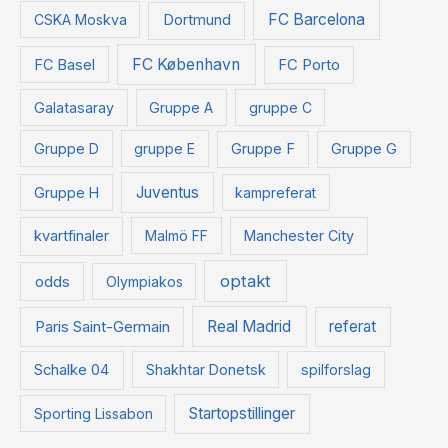
FC Barcelona
CSKA Moskva
Dortmund
FC København
FC Basel
FC Porto
Galatasaray
Gruppe A
gruppe C
Gruppe D
gruppe E
Gruppe F
Gruppe G
Juventus
Gruppe H
kampreferat
kvartfinaler
Malmö FF
Manchester City
optakt
odds
Olympiakos
Paris Saint-Germain
Real Madrid
referat
Schalke 04
Shakhtar Donetsk
spilforslag
Startopstillinger
Sporting Lissabon