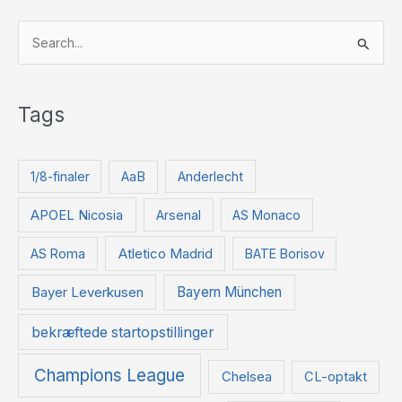
S
ø
g
Tags
e
f
t
1/8-finaler
AaB
Anderlecht
e
APOEL Nicosia
Arsenal
AS Monaco
r
:
Atletico Madrid
AS Roma
BATE Borisov
Bayer Leverkusen
Bayern München
bekræftede startopstillinger
Champions League
Chelsea
CL-optakt