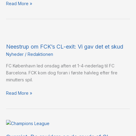
Read More »
Neestrup
om
Neestrup om FCK’s CL-exit: Vi gav det et skud
FCK’s
CL-
Nyheder
/
Redaktionen
exit:
FC København led onsdag aften et 1-4-nederlag til FC
Vi
Barcelona. FCK kom dog foran i første halvleg efter fire
gav
minutters spil.
det
et
Read More »
skud
Oversigt:
De