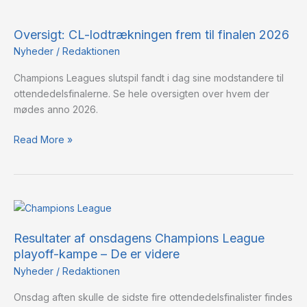
Oversigt:
CL-
Oversigt: CL-lodtrækningen frem til finalen 2026
lodtrækningen
frem
Nyheder
/
Redaktionen
til
Champions Leagues slutspil fandt i dag sine modstandere til
finalen
ottendedelsfinalerne. Se hele oversigten over hvem der
2026
mødes anno 2026.
Read More »
Resultater
af
Resultater af onsdagens Champions League
onsdagens
playoff-kampe – De er videre
Champions
League
Nyheder
/
Redaktionen
playoff-
Onsdag aften skulle de sidste fire ottendedelsfinalister findes
kampe