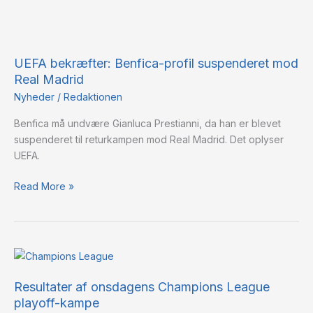
UEFA
bekræfter:
UEFA bekræfter: Benfica-profil suspenderet mod
Benfica-
Real Madrid
profil
suspenderet
Nyheder
/
Redaktionen
mod
Benfica må undvære Gianluca Prestianni, da han er blevet
Real
suspenderet til returkampen mod Real Madrid. Det oplyser
Madrid
UEFA.
Read More »
Resultater
af
Resultater af onsdagens Champions League
onsdagens
playoff-kampe
Champions