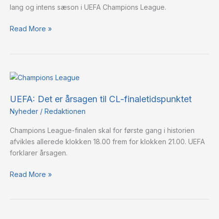
lang og intens sæson i UEFA Champions League.
med
til
Read More »
VM
2026
UEFA:
Det
UEFA: Det er årsagen til CL-finaletidspunktet
er
årsagen
Nyheder
/
Redaktionen
til
Champions League-finalen skal for første gang i historien
CL-
afvikles allerede klokken 18.00 frem for klokken 21.00. UEFA
finaletidspunktet
forklarer årsagen.
Read More »