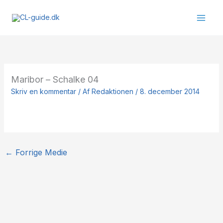
Gå
til
indholdet
Maribor – Schalke 04
Skriv en kommentar
/ Af
Redaktionen
/
8. december 2014
←
Forrige Medie