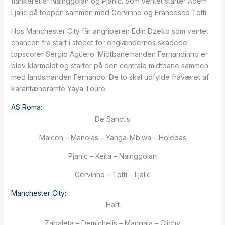
flankeret af Nainggolan og Pjanic. Som ventet starter Adem
Ljalic på toppen sammen med Gervinho og Francesco Totti.
Hos Manchester City får angriberen Edin Dzeko som ventet
chancen fra start i stedet for englændernes skadede
topscorer Sergio Agüero. Midtbanemanden Fernandinho er
blev klarmeldt og starter på den centrale midtbane sammen
med landsmanden Fernando. De to skal udfylde fraværet af
karantæneramte Yaya Toure.
AS Roma:
De Sanctis
Maicon – Manolas – Yanga-Mbiwa – Holebas
Pjanic – Keita – Nainggolan
Gervinho – Totti – Ljalic
Manchester City:
Hart
Zabaleta – Demichelis – Mangala – Clichy