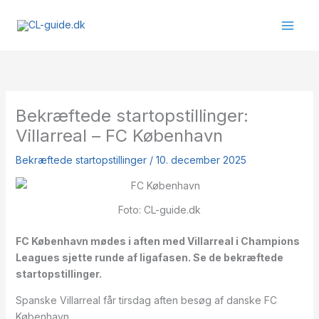
Gå
til
indholdet
Bekræftede startopstillinger:
Villarreal – FC København
Bekræftede startopstillinger
/
10. december 2025
Foto: CL-guide.dk
FC København mødes i aften med Villarreal i Champions
Leagues sjette runde af ligafasen. Se de bekræftede
startopstillinger.
Spanske Villarreal får tirsdag aften besøg af danske FC
København.