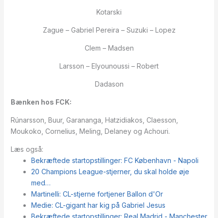
Kotarski
Zague – Gabriel Pereira – Suzuki – Lopez
Clem – Madsen
Larsson – Elyounoussi – Robert
Dadason
Bænken hos FCK:
Rúnarsson, Buur, Garananga, Hatzidiakos, Claesson,
Moukoko, Cornelius, Meling, Delaney og Achouri.
Læs også:
Bekræftede startopstillinger: FC København - Napoli
20 Champions League-stjerner, du skal holde øje
med…
Martinelli: CL-stjerne fortjener Ballon d'Or
Medie: CL-gigant har kig på Gabriel Jesus
Bekræftede startopstillinger: Real Madrid - Manchester