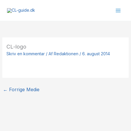
Gå
til
indholdet
CL-logo
Skriv en kommentar
/ Af
Redaktionen
/
6. august 2014
←
Forrige Medie