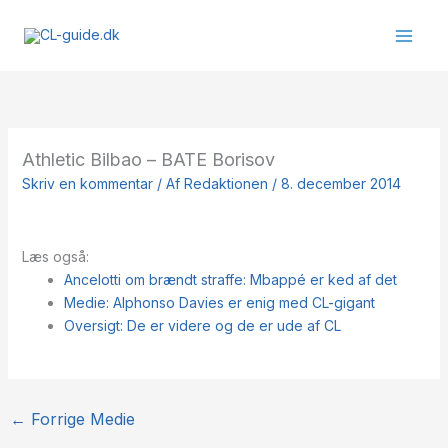
Gå
til
indholdet
Athletic Bilbao – BATE Borisov
Skriv en kommentar
/ Af
Redaktionen
/
8. december 2014
Læs også:
Ancelotti om brændt straffe: Mbappé er ked af det
Medie: Alphonso Davies er enig med CL-gigant
Oversigt: De er videre og de er ude af CL
←
Forrige Medie