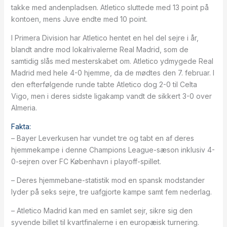
takke med andenpladsen. Atletico sluttede med 13 point på
kontoen, mens Juve endte med 10 point.
I Primera Division har Atletico hentet en hel del sejre i år,
blandt andre mod lokalrivalerne Real Madrid, som de
samtidig slås med mesterskabet om. Atletico ydmygede Real
Madrid med hele 4-0 hjemme, da de mødtes den 7. februar. I
den efterfølgende runde tabte Atletico dog 2-0 til Celta
Vigo, men i deres sidste ligakamp vandt de sikkert 3-0 over
Almeria.
Fakta:
– Bayer Leverkusen har vundet tre og tabt en af deres
hjemmekampe i denne Champions League-sæson inklusiv 4-
0-sejren over FC København i playoff-spillet.
– Deres hjemmebane-statistik mod en spansk modstander
lyder på seks sejre, tre uafgjorte kampe samt fem nederlag.
– Atletico Madrid kan med en samlet sejr, sikre sig den
syvende billet til kvartfinalerne i en europæisk turnering.