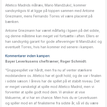
Atletico Madrids målræv, Mario Mandžukić, kommer
sandsynligvis til at ligge på toppen sammen med Antoine
Griezmann, mens Fernando Torres vil være placeret på
bænken.
Antoine Griezmann har været målfarlig i ligaen på det sidste,
og denne målstime kan meget vel fortsætte i aften. Ellers er
han sandsynlig garant for gode afleveringer til Mandžukić og
eventuelt Torres, hvis han kommer ind senere i kampen.
Kommentarer inden kampen:
Bayer Leverkusens cheftræner, Roger Schmidt:
“Gruppespillet var hårdt, men fra nu af venter stærkere
modstandere os. Atletico har et godt hold, og de var i finalen
i sidste sæson. I årevis har de spillet på et stabilt niveau. Det
er meget vanskeligt at spille mod Atletico Madrid, men vi
forventer at spille godt mod dem. Vi ønsker at vise
tilskuerne, at vi har en chance. Men hvis du er Leverkusen
og spiller mod en af finalisterne fra sidste år, så vil du være