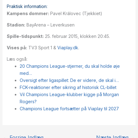
Praktisk information:
Kampens dommer:
Pavel Královec (Tjekkiet)
Stadion:
BayArena – Leverkusen
Spille-tidspunkt:
25. februar 2015, klokken 20:45.
Vises på:
TV3 Sport 1 &
Viaplay.dk
.
Læs også:
20 Champions League-stjerner, du skal holde øje
med…
Oversigt efter ligaspillet: De er videre, de skal i…
FCK-reaktioner efter sikring af historisk CL-billet
Vil Champions League-klubber kigge på Morgan
Rogers?
Champions League fortsætter på Viaplay til 2027
←
Forrige Indlæg
Næste Indlæg
→