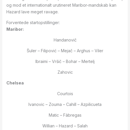
og mod et internationalt urutineret Maribor-mandskab kan
Hazard lave meget ravage.
Forventede startopstillinger:
Maribor:
Handanovič
Šuler – Filipović – Mejač – Arghus – Viler
Ibraimi – Vršič – Bohar – Mertelj
Zahovic
Chelsea
Courtois
Ivanovic – Zouma – Cahill – Azpilicueta
Matic – Fàbregas
Willian – Hazard – Salah