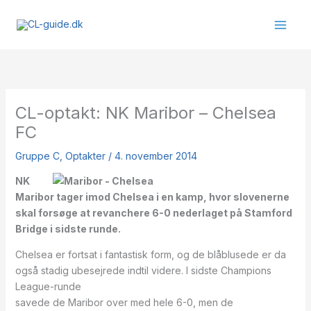
Gå
til
indholdet
CL-optakt: NK Maribor – Chelsea
FC
Gruppe C
,
Optakter
/
4. november 2014
NK
Maribor tager imod Chelsea i en kamp, hvor slovenerne
skal forsøge at revanchere 6-0 nederlaget på Stamford
Bridge i sidste runde.
Chelsea er fortsat i fantastisk form, og de blåblusede er da
også stadig ubesejrede indtil videre. I sidste Champions
League-runde
savede de Maribor over med hele 6-0, men de