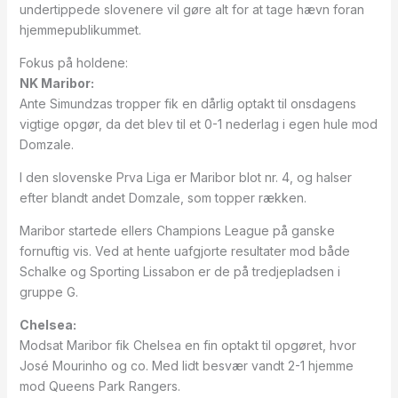
undertippede slovenere vil gøre alt for at tage hævn foran
hjemmepublikummet.
Fokus på holdene:
NK Maribor:
Ante Simundzas tropper fik en dårlig optakt til onsdagens
vigtige opgør, da det blev til et 0-1 nederlag i egen hule mod
Domzale.
I den slovenske Prva Liga er Maribor blot nr. 4, og halser
efter blandt andet Domzale, som topper rækken.
Maribor startede ellers Champions League på ganske
fornuftig vis. Ved at hente uafgjorte resultater mod både
Schalke og Sporting Lissabon er de på tredjepladsen i
gruppe G.
Chelsea:
Modsat Maribor fik Chelsea en fin optakt til opgøret, hvor
José Mourinho og co. Med lidt besvær vandt 2-1 hjemme
mod Queens Park Rangers.