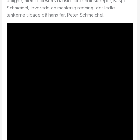
udligne, men Leicesters danske landsholdskeeper, Kasper
Schmeicel, leverede en mesterlig redning, der ledte
tankerne tilbage på hans far, Peter Schmeichel.