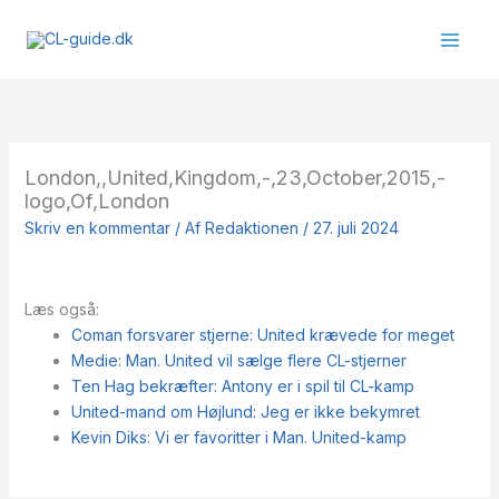
Gå
til
indholdet
London,,United,Kingdom,-,23,October,2015,-
logo,Of,London
Skriv en kommentar
/ Af
Redaktionen
/
27. juli 2024
Læs også:
Coman forsvarer stjerne: United krævede for meget
Medie: Man. United vil sælge flere CL-stjerner
Ten Hag bekræfter: Antony er i spil til CL-kamp
United-mand om Højlund: Jeg er ikke bekymret
Kevin Diks: Vi er favoritter i Man. United-kamp