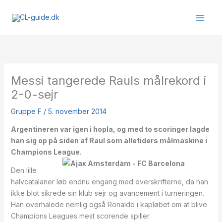
Gå
til
indholdet
Messi tangerede Rauls målrekord i
2-0-sejr
Gruppe F
/
5. november 2014
Argentineren var igen i hopla, og med to scoringer lagde
han sig op på siden af Raul som alletiders målmaskine i
Champions League.
Den lille
halvcatalaner løb endnu engang med overskrifterne, da han
ikke blot sikrede sin klub sejr og avancement i turneringen.
Han overhalede nemlig også Ronaldo i kapløbet om at blive
Champions Leagues mest scorende spiller.