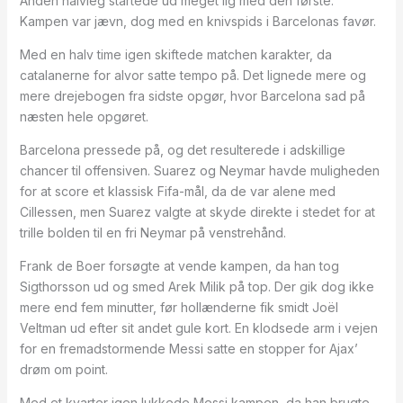
Anden halvleg startede ud meget lig med den første.
Kampen var jævn, dog med en knivspids i Barcelonas favør.
Med en halv time igen skiftede matchen karakter, da
catalanerne for alvor satte tempo på. Det lignede mere og
mere drejebogen fra sidste opgør, hvor Barcelona sad på
næsten hele opgøret.
Barcelona pressede på, og det resulterede i adskillige
chancer til offensiven. Suarez og Neymar havde muligheden
for at score et klassisk Fifa-mål, da de var alene med
Cillessen, men Suarez valgte at skyde direkte i stedet for at
trille bolden til en fri Neymar på venstrehånd.
Frank de Boer forsøgte at vende kampen, da han tog
Sigthorsson ud og smed Arek Milik på top. Der gik dog ikke
mere end fem minutter, før hollænderne fik smidt Joël
Veltman ud efter sit andet gule kort. En klodsede arm i vejen
for en fremadstormende Messi satte en stopper for Ajax’
drøm om point.
Med et kvarter igen lukkede Messi kampen, da han brugte