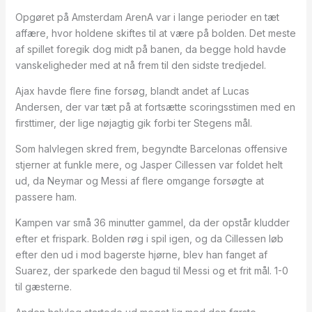
Opgøret på Amsterdam ArenA var i lange perioder en tæt
affære, hvor holdene skiftes til at være på bolden. Det meste
af spillet foregik dog midt på banen, da begge hold havde
vanskeligheder med at nå frem til den sidste tredjedel.
Ajax havde flere fine forsøg, blandt andet af Lucas
Andersen, der var tæt på at fortsætte scoringsstimen med en
firsttimer, der lige nøjagtig gik forbi ter Stegens mål.
Som halvlegen skred frem, begyndte Barcelonas offensive
stjerner at funkle mere, og Jasper Cillessen var foldet helt
ud, da Neymar og Messi af flere omgange forsøgte at
passere ham.
Kampen var små 36 minutter gammel, da der opstår kludder
efter et frispark. Bolden røg i spil igen, og da Cillessen løb
efter den ud i mod bagerste hjørne, blev han fanget af
Suarez, der sparkede den bagud til Messi og et frit mål. 1-0
til gæsterne.