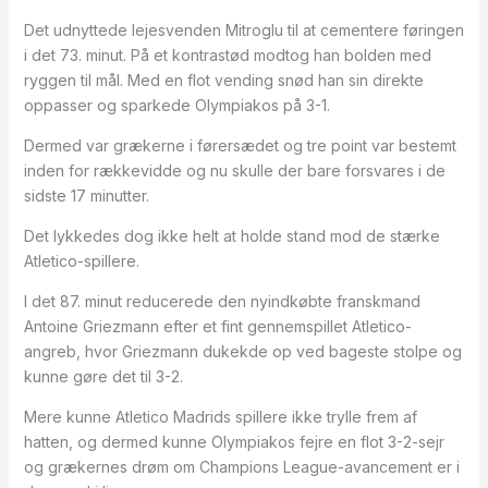
Det udnyttede lejesvenden Mitroglu til at cementere føringen
i det 73. minut. På et kontrastød modtog han bolden med
ryggen til mål. Med en flot vending snød han sin direkte
oppasser og sparkede Olympiakos på 3-1.
Dermed var grækerne i førersædet og tre point var bestemt
inden for rækkevidde og nu skulle der bare forsvares i de
sidste 17 minutter.
Det lykkedes dog ikke helt at holde stand mod de stærke
Atletico-spillere.
I det 87. minut reducerede den nyindkøbte franskmand
Antoine Griezmann efter et fint gennemspillet Atletico-
angreb, hvor Griezmann dukekde op ved bageste stolpe og
kunne gøre det til 3-2.
Mere kunne Atletico Madrids spillere ikke trylle frem af
hatten, og dermed kunne Olympiakos fejre en flot 3-2-sejr
og grækernes drøm om Champions League-avancement er i