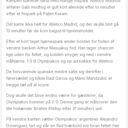
Kampen startede hårdt med mange frispark. Atletico Madrids
anfører Gabi modtog et gult kort allerede efter to minutter
efter et frispark på Pajtim Kasani.
Det kørte ikke helt for Atletico Madrid, og der skulle blot gå
13 minutter før de kom bagud til hjemmeholdet.
Efter et kort taget hjørnespark ender bolden for foden af
venstre backen Arthur Masuakus fod. Han tager chancen
lige uden for feltet, og bolden smyger sig ned i venstre
målhjørne. 1-0 til Olympiakos og op ad bakke for Atletico.
De forsvarende spanske mestre satte sig derefter i
førersædet og både Raúl Garcia og Mario Mandzukic er
begge tæt på at score.
Dog skulle det blive endnu værre for gæsterne, da
Olympiakos kommer på 2-0. Denne gang er målscorer den
lille hollænder Ibrahim Afellay efter 31 minutters spil.
På venstre kanten sætter Olympiakos’ argentiner Alejandro
Dominguez fart og slår en flad tværbold ind foran feltet. Her