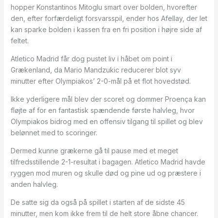
hopper Konstantinos Mitoglu smart over bolden, hvorefter
den, efter forfærdeligt forsvarsspil, ender hos Afellay, der let
kan sparke bolden i kassen fra en fri position i højre side af
feltet.
Atletico Madrid får dog pustet liv i håbet om point i
Grækenland, da Mario Mandzukic reducerer blot syv
minutter efter Olympiakos’ 2-0-mål på et flot hovedstød.
Ikke yderligere mål blev der scoret og dommer Proença kan
fløjte af for en fantastisk spændende første halvleg, hvor
Olympiakos bidrog med en offensiv tilgang til spillet og blev
belønnet med to scoringer.
Dermed kunne grækerne gå til pause med et meget
tilfredsstillende 2-1-resultat i bagagen. Atletico Madrid havde
ryggen mod muren og skulle død og pine ud og præstere i
anden halvleg.
De satte sig da også på spillet i starten af de sidste 45
minutter, men kom ikke frem til de helt store åbne chancer.