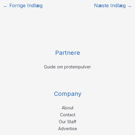
←
Forrige Indlæg
Næste Indlæg
→
Partnere
Guide om proteinpulver
Company
About
Contact
Our Staff
Advertise