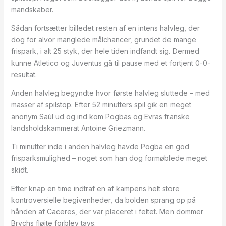
mandskaber.
Sådan fortsætter billedet resten af en intens halvleg, der
dog for alvor manglede målchancer, grundet de mange
frispark, i alt 25 styk, der hele tiden indfandt sig. Dermed
kunne Atletico og Juventus gå til pause med et fortjent 0-0-
resultat.
Anden halvleg begyndte hvor første halvleg sluttede – med
masser af spilstop. Efter 52 minutters spil gik en meget
anonym Saúl ud og ind kom Pogbas og Evras franske
landsholdskammerat Antoine Griezmann.
Ti minutter inde i anden halvleg havde Pogba en god
frisparksmulighed – noget som han dog formøblede meget
skidt.
Efter knap en time indtraf en af kampens helt store
kontroversielle begivenheder, da bolden sprang op på
hånden af Caceres, der var placeret i feltet. Men dommer
Brychs fløjte forblev tavs.