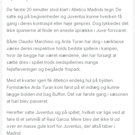
De første 20 minutter stod klart i Atletico Madrids tegn. De
satte sig på begivenheder og Juventus kunne hverken få
gang i deres kontraspil eller høje genpres. Dog lykkedes det
ikke spanierne at finde en eneste sprække i Juve-forsvaret.
Både Claudio Marchisio og Arda Turan har dog i særklasse
væres deres respektive holds bedste spillere i kampen,
hvor de begge har været mændene, der har forsøgt at
sætte drev i spillet trods medspillernes mange
fejlafleveringer og begåede frispark.
Med et kvarter igen fik Atletico endelig hul på bylden.
Formstærke Arda Turan kom først på et indlæg og kunne
lægge bolden ind bag Buffon. Det var første gang i sæsonen
at han blev passeret.
Herefter satte Juventus sig på spillet, hvilket var lige ved at
føre til et selvmål af Raul Garcia. Mere blev det ikke til ud
over en masse gule kort for Juventus, der altså taber i
Madrid.