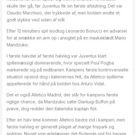
skulle der gå, før Juventus fik sin første afslutning. Det var
Claudio Marchisio, der trykkede af, men bolden endte et
godt stykke ved siden af mål.
Efter 12 minutters spil modtog Leonardo Bonucci en advarsel
for at smække en arm op i ansigtet på en maskeklædt Mario
Mandzukic.
I første halvdel af første halvleg var Juventus klart
spillemæssigt dominerende, hvor specielt Poul Pogba
markerede sig på midtbanen. Kampens første kontroversielle
situation opstod dog i italienernes felt, da Atletico-spillerne
appellerede for hånd på bolden hos Arturo Vidal.
Det er også Atletico Madrid, der står for kampens første
rigtige chance, da Mandzukic satte GIanluigi Buffon på
prøve, dog redder den italienske kaptajn flot.
Efter en halv time kommer Atletico bedre ind i kampen, men
første halvleg er generelt plaget af mange frispark og
spilstop. Noget som ødelægger det flydende spil for begge