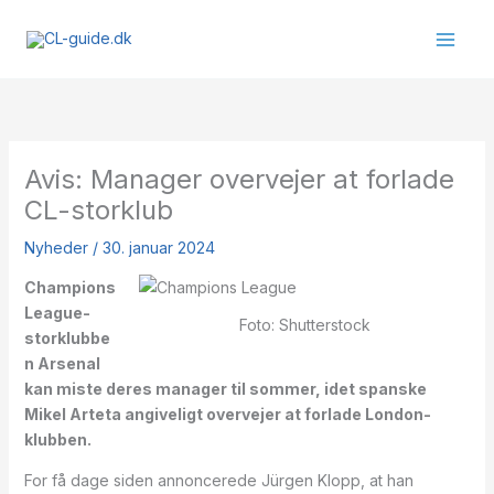
Gå
til
indholdet
Avis: Manager overvejer at forlade
CL-storklub
Nyheder
/
30. januar 2024
Champions
League-
Foto: Shutterstock
storklubbe
n Arsenal
kan miste deres manager til sommer, idet spanske
Mikel Arteta angiveligt overvejer at forlade London-
klubben.
For få dage siden annoncerede Jürgen Klopp, at han