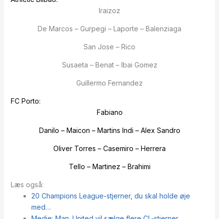
Iraizoz
De Marcos – Gurpegi – Laporte – Balenziaga
San Jose – Rico
Susaeta – Benat – Ibai Gomez
Guillermo Fernandez
FC Porto:
Fabiano
Danilo – Maicon – Martins Indi – Alex Sandro
Oliver Torres – Casemiro – Herrera
Tello – Martinez – Brahimi
Læs også:
20 Champions League-stjerner, du skal holde øje
med…
Medie: Man. United vil sælge flere CL-stjerner