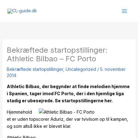
Gå
til
indholdet
Bekræftede startopstillinger:
Athletic Bilbao – FC Porto
Bekræftede startopstillinger
,
Uncategorized
/
5. november
2014
Athletic Bilbao, der begynder at finde melodien hjemme
i Spanien, tager imod FC Porto, der i den hjemlige liga
stadig er ubesejrede. Se startopstillingerne her.
Hjemmehold
et er uden topscorer Aduriz, der var tvivlsom op til kampen,
og som altså ikke er blevet klar.
Athletic Bilbao: