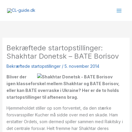
Gå
til
indholdet
Bekræftede startopstillinger:
Shakhtar Donetsk – BATE Borisov
Bekræftede startopstillinger
/
5. november 2014
Bliver der
igen klasseforskel mellem Shakhtar og BATE Borisov,
eller kan BATE overraske i Ukraine? Her er de to holds
startopstillinger til aftenens brag.
Hjemmeholdet stiller op som forventet, da den stærke
forsvarsspiller Kucher må sidde over med en skade. Ham
erstatter Ordets, som dermed spiller sammen med Rakitsky i
det centrale forsvar. Helt fremme har Shakhtar deres