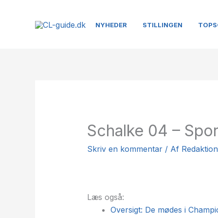
Gå
til
NYHEDER
STILLINGEN
TOPS
indholdet
Schalke 04 – Spor
Skriv en kommentar
/ Af
Redaktio
Læs også:
Oversigt: De mødes i Champ