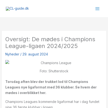
Gå
til
indholdet
Oversigt: De mødes i Champions
League-ligaen 2024/2025
Nyheder
/
29. august 2024
Foto: Shutterstock
Torsdag aften blev der trukket lod til Champions
Leagues nye ligaformat med 36 klubber. Se hvem der
mødes i overblikket her.
Champions Leagues kommende ligaformat har i dag fundet
sine 36 første klubber i ligaen.