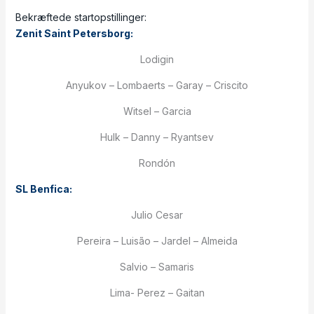
Bekræftede startopstillinger:
Zenit Saint Petersborg:
Lodigin
Anyukov – Lombaerts – Garay – Criscito
Witsel – Garcia
Hulk – Danny – Ryantsev
Rondón
SL Benfica:
Julio Cesar
Pereira – Luisão – Jardel – Almeida
Salvio – Samaris
Lima- Perez – Gaitan