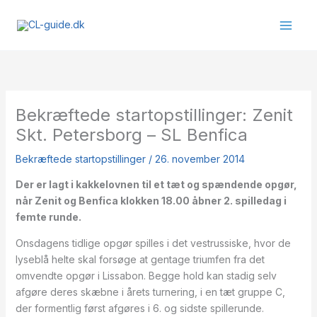
Gå
til
indholdet
Bekræftede startopstillinger: Zenit
Skt. Petersborg – SL Benfica
Bekræftede startopstillinger
/
26. november 2014
Der er lagt i kakkelovnen til et tæt og spændende opgør,
når Zenit og Benfica klokken 18.00 åbner 2. spilledag i
femte runde.
Onsdagens tidlige opgør spilles i det vestrussiske, hvor de
lyseblå helte skal forsøge at gentage triumfen fra det
omvendte opgør i Lissabon. Begge hold kan stadig selv
afgøre deres skæbne i årets turnering, i en tæt gruppe C,
der formentlig først afgøres i 6. og sidste spillerunde.