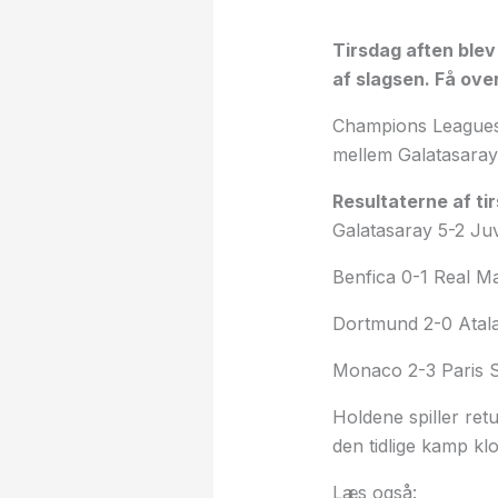
Tirsdag aften blev
af slagsen. Få over
Champions Leagues p
mellem Galatasaray 
Resultaterne af t
Galatasaray 5-2 Ju
Benfica 0-1 Real M
Dortmund 2-0 Atal
Monaco 2-3 Paris 
Holdene spiller re
den tidlige kamp kl
Læs også: