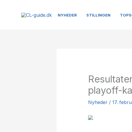
Gå
til
NYHEDER
STILLINGEN
TOPS
indholdet
Resultate
playoff-
Nyheder
/
17. febr