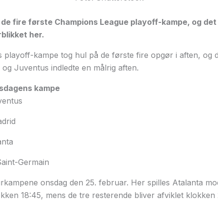
 de fire første Champions League playoff-kampe, og det 
blikket her.
layoff-kampe tog hul på de første fire opgør i aften, og d
og Juventus indledte en målrig aften.
irsdagens kampe
ventus
adrid
anta
Saint-Germain
turkampene onsdag den 25. februar. Her spilles Atalanta 
okken 18:45, mens de tre resterende bliver afviklet klokken 