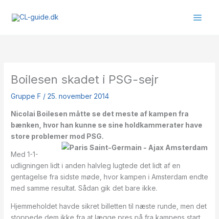
Gå
til
indholdet
Boilesen skadet i PSG-sejr
Gruppe F
/
25. november 2014
Nicolai Boilesen måtte se det meste af kampen fra
bænken, hvor han kunne se sine holdkammerater have
store problemer mod PSG.
Med 1-1-
udligningen lidt i anden halvleg lugtede det lidt af en
gentagelse fra sidste møde, hvor kampen i Amsterdam endte
med samme resultat. Sådan gik det bare ikke.
Hjemmeholdet havde sikret billetten til næste runde, men det
stoppede dem ikke fra at lægge pres på fra kampens start.