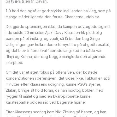
på tværs til en fri Cavani.
1-0 hed den også et godt stykke ind i anden halvleg, som på
mange måder lignede den første. Chancerne udeblev.
Det gjorde spændingen ikke, da kampen bevægede sig ind
i de sidste 20 minutter. Ajax’ Davy Klaassen fik pludselig
panden på et indlæg, og vupti, så lå bolden bag Sirigu.
Udligningen gav hollænderne fornyet tro på et godt resultat,
og det blev til flere kvalificerede langskud fra både van
Rhijn og Kishna, der dog begge manglede den afgørende
skarphed.
Om det var et øget fokus på offensiven, der kostede
koncentrationen i defensiven, det vides ikke. Faktum er, at ti
minutter efter Klaassens udligning, kunne PSG’s stjerne,
Zlatan, bringe sit hold foran, da han modtog bolden med
ryggen til målet og med en kvart-pirouette kunne
karatesparke bolden ind ved bagerste hjørne.
Efter Klaassens scoring kom Niki Zimling på banen, og han