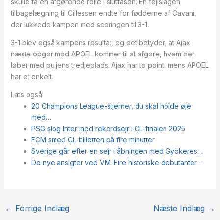
skulle få en afgørende rolle i slutfasen. En fejlslagen
tilbagelægning til Cillessen endte for fødderne af Cavani,
der lukkede kampen med scoringen til 3-1.
3-1 blev også kampens resultat, og det betyder, at Ajax
næste opgør mod APOEL kommer til at afgøre, hvem der
løber med puljens tredjeplads. Ajax har to point, mens APOEL
har et enkelt.
Læs også:
20 Champions League-stjerner, du skal holde øje
med…
PSG slog Inter med rekordsejr i CL-finalen 2025
FCM smed CL-billetten på fire minutter
Sverige går efter en sejr i åbningen med Gyökeres…
De nye ansigter ved VM: Fire historiske debutanter…
←
Forrige Indlæg
Næste Indlæg
→