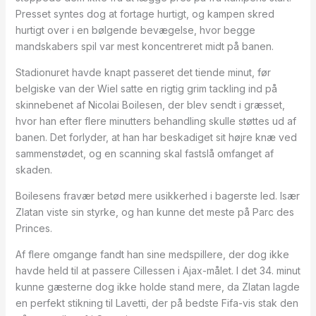
Presset syntes dog at fortage hurtigt, og kampen skred
hurtigt over i en bølgende bevægelse, hvor begge
mandskabers spil var mest koncentreret midt på banen.
Stadionuret havde knapt passeret det tiende minut, før
belgiske van der Wiel satte en rigtig grim tackling ind på
skinnebenet af Nicolai Boilesen, der blev sendt i græsset,
hvor han efter flere minutters behandling skulle støttes ud af
banen. Det forlyder, at han har beskadiget sit højre knæ ved
sammenstødet, og en scanning skal fastslå omfanget af
skaden.
Boilesens fravær betød mere usikkerhed i bagerste led. Især
Zlatan viste sin styrke, og han kunne det meste på Parc des
Princes.
Af flere omgange fandt han sine medspillere, der dog ikke
havde held til at passere Cillessen i Ajax-målet. I det 34. minut
kunne gæsterne dog ikke holde stand mere, da Zlatan lagde
en perfekt stikning til Lavetti, der på bedste Fifa-vis stak den