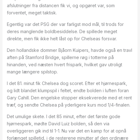
afslutninger fra distancen fik vi, og opgøret var, som
forventet, meget taktisk.
Egentlig var det PSG der var farligst mod mål, til trods for
deres manglende boldbesiddelse. De spillede meget
direkte, men fik ikke helt låst op for Chelseas forsvar.
Den hollandske dommer Bjåorn Kuipers, havde også en travl
aften på Stamford Bridge, spillerne røg i totterne på
hinanden, ved næsten hvert frispark, hvilket gav utroligt
mange længere spilstop.
I det 81. minut fik Chelsea dog scoret. Efter et hjørnespark,
og lidt blandet klumpspil i feltet, endte bolden i luften foran
Gary Cahill. Den engelske stopper eksekverede med et rent
træf, og sendte Chelsea på yderligere kurs mod 1/4-finalen.
Det umulige skete. I det 85 minut, efter det første gode
hjørnespark, mødte David Luiz bolden, så den via
overliggeren gik ind til 1-1. Nu var det en kamp for at opnå
forlænget spilletid, i de resterene minutter af den ordinære