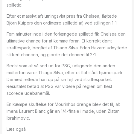
spilletid.
Efter et massivt afslutningsvist pres fra Chelsea, fløjtede
Björn Kuipers den ordinære spilletid af, ved stillingen 1-1.
Fem minutter inde i den forlængede spilletid fik Chelsea den
ultimative chance for at komme foran. Et korrekt dømt
straffespark, begået af Thiago Silva. Eden Hazard udnyttede
sikkert chancen, og gjorde det dermed til 2-1.
Bedst som alt så sort ud for PSG, udlignede den anden
midterforsvarer Thiago Silva, efter et flot slået hjørnespark.
Dermed rettede han op på sin fejl ved straffesparket.
Resultatet betød at PSG var videre på reglen om flest
scorede udebanemål.
En kæmpe skuffelse for Mourinhos drenge blev det til, alt
imens Laurent Blanc går en 1/4-finale i møde, uden Zlatan
Ibrahimovic.
Læs også: