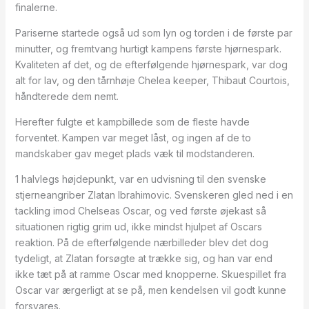
finalerne.
Pariserne startede også ud som lyn og torden i de første par
minutter, og fremtvang hurtigt kampens første hjørnespark.
Kvaliteten af det, og de efterfølgende hjørnespark, var dog
alt for lav, og den tårnhøje Chelea keeper, Thibaut Courtois,
håndterede dem nemt.
Herefter fulgte et kampbillede som de fleste havde
forventet. Kampen var meget låst, og ingen af de to
mandskaber gav meget plads væk til modstanderen.
1 halvlegs højdepunkt, var en udvisning til den svenske
stjerneangriber Zlatan Ibrahimovic. Svenskeren gled ned i en
tackling imod Chelseas Oscar, og ved første øjekast så
situationen rigtig grim ud, ikke mindst hjulpet af Oscars
reaktion. På de efterfølgende nærbilleder blev det dog
tydeligt, at Zlatan forsøgte at trække sig, og han var end
ikke tæt på at ramme Oscar med knopperne. Skuespillet fra
Oscar var ærgerligt at se på, men kendelsen vil godt kunne
forsvares.