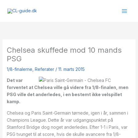
Gå
til
indholdet
Chelsea skuffede mod 10 mands
PSG
1/8-finalerne
,
Referater
/
11. marts 2015
Det var
forventet at Chelsea ville gå videre fra 1/8-finalen, men
PSG ville det anderledes, i en bestemt ikke velspillet
kamp.
Chelsea og Paris Saint-Germain tørnede, igen i år, sammen i
Champions League. Dette år var udgangspunktet på
Stamford Bridge dog noget anderledes. Efter 1-1 i Paris, var
PSG tvunget til at score, hvis de skulle avancere fra 1/8-