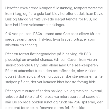
Herefter eskalerede kampen fuldstændig, temperamenterne
kom i kog, og flere gule kort blev herefter uddelt. Især David
Luiz og Marco Verratti virkede meget tændte for PSG, og
kom ind i flere voldsomme tacklinger.
0-0 ved pausen, PSGs ti mand mod Chelseas elleve får det
meget svært i anden halvleg, hvor kravet fortsat er som
minimum en scoring.
Efter en fortsat låst begyndelse på 2. halvleg, fik PSG
pludseligt en uventet chance. Edinson Cavani kom via en
snorkboblende Gary Cahill alene med Chelsea-keeperen.
Efter et udmærket træk uden om målmande, blev vinklen
dog så tilpas spids, at den uruguayanske stjernespiller ramte
stolpen på det, der var kampen klart bedste forsøg hidtil.
Efter tyve minutter af anden halvleg, vel og mærket i overtal,
virkede det ikke til at Chelsea var interesseret i at score et
mål. De spillede bolden rundt og rundt om PSG spillerne, der
desperat forsøget at forsvare deres felt. End ikke