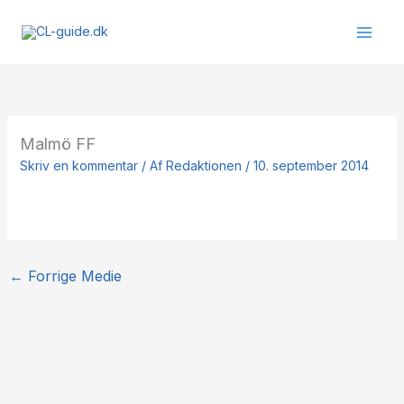
Gå
til
indholdet
Malmö FF
Skriv en kommentar
/ Af
Redaktionen
/
10. september 2014
←
Forrige Medie