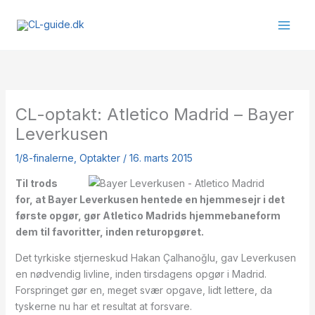
Gå
til
indholdet
CL-optakt: Atletico Madrid – Bayer
Leverkusen
1/8-finalerne
,
Optakter
/
16. marts 2015
Til trods
for, at Bayer Leverkusen hentede en hjemmesejr i det
første opgør, gør Atletico Madrids hjemmebaneform
dem til favoritter, inden returopgøret.
Det tyrkiske stjerneskud Hakan Çalhanoğlu, gav Leverkusen
en nødvendig livline, inden tirsdagens opgør i Madrid.
Forspringet gør en, meget svær opgave, lidt lettere, da
tyskerne nu har et resultat at forsvare.