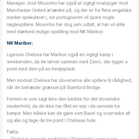
Manager José Mourinho har også et vigtigt rivalopgør mod
Manchester United at tænke på, og der er fra flere engelske
medier spekuleret i, om portugiseren vil spare nogle
nøglespillere. Mourinho har dog selv udtalt, at han vil stille
med stærkest mulige opstilling mod NK Maribor.
NK Maribor:
Ligesom Chelsea har Maribor også en vigtigt kamp i
weekenden, da de tørner sammen med Zavrc, der ligger a
point med dem på en tredjeplads.
Men modsat Chelsea har slovenerne alle spillere til rådighed,
når de betræder græsset på Stamford Bridge.
Formen er som sagt ikke den bedste for det slovenske
mesterhold, da de ikke har fået en sejr i de seneste tre
kampe. Men måske kan de gøre som Basel og overraske alt
og alle og tage de tre point i Chelseas hule.
Fakta:
– Chelseas seneste nederlag i Champions League var