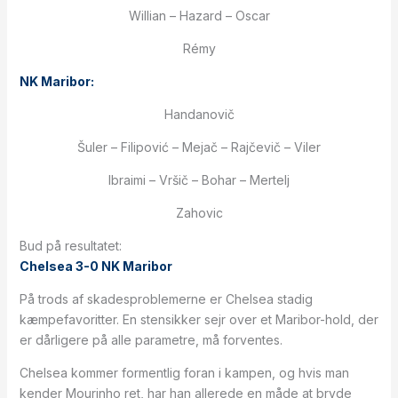
Willian – Hazard – Oscar
Rémy
NK Maribor:
Handanovič
Šuler – Filipović – Mejač – Rajčevič – Viler
Ibraimi – Vršič – Bohar – Mertelj
Zahovic
Bud på resultatet:
Chelsea 3-0 NK Maribor
På trods af skadesproblemerne er Chelsea stadig
kæmpefavoritter. En stensikker sejr over et Maribor-hold, der
er dårligere på alle parametre, må forventes.
Chelsea kommer formentlig foran i kampen, og hvis man
kender Mourinho ret, har han allerede en måde at bryde