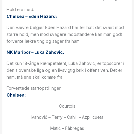
Hold øje med:
Chelsea – Eden Hazard:
Den vævre belgier Eden Hazard har før haft det svært mod
større hold, men mod svagere modstandere kan man godt
forvente lækre ting og sager fra ham.
NK Maribor – Luka Zahovic:
Det kun 18-årige kæmpetalent, Luka Zahovic, er topscorer i
den slovenske liga og en livsvigtig brik i offensiven. Det er
ham, målene skal komme fra.
Forventede startopstillinger:
Chelsea:
Courtois
Ivanović – Terry – Cahill – Azpilicueta
Matić – Fàbregas