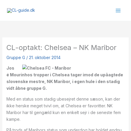
Gå
til
indholdet
CL-optakt: Chelsea – NK Maribor
Gruppe G
/
21. oktober 2014
Jos
é Mourinhos tropper i Chelsea tager imod de upåagtede
slovenske mestre, NK Maribor, i egen hule i den stadig
vidt åbne gruppe G.
Med en status som stadig ubesejret denne sæson, kan der
ikke herske meget tvivl om, at Chelsea er favoritter. NK
Maribor har til gengæld kun en enkelt sejr i de seneste fem
kampe.
På trods af Maribors status som underdog har holdet endnu