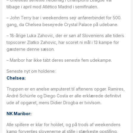
tilbage i april mod Atlético Madrid i semifinalen.
– John Terry bar i weekendens sejr anførerbindet for 500.
gang, da Chelsea besejrede Crystal Palace på udebane.
– 18-årige Luka Zahovic, der er søn af Sloveniens alle tiders
topscorer Zlatko Zahovic, har scoret ni mål i 13 kampe for
gæsterne denne sæson.
– Maribor har ikke tabt deres seneste fem udekampe.
Seneste nyt om holdene:
Chelsea:
Truppen er en anelse amputeret til aftenens opgør. Ramires,
André Schürrle og Diego Costa er alle erklærede definitivt
ude af opgøret, mens Didier Drogba er tvivlsom.
NK Maribor:
Alle spillere er klar for holdet, og på trods af weekendens
kamp forventes slovenerne at stille i stærkeste opstilling.