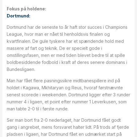
Fokus på holdene:
Dortmund:
Dortmund har de seneste to år haft stor succes i Champions
League, hvor man er nået til henholdsvis finalen og
kvartfinalen. De gule tyskere har et spændende hold med
massere af fart og teknik. De er specielt gode i
omstillingsfasen, men er med tiden blevet bedre til at spille
boldbesiddende fodbold i kraft af deres senere dominans i
Bundesligaen.
Man har fået flere pasningssikre midtbanespillere ind på
holdet i Kagawa, Mkhitaryan og Reus, hvoraf førstnævnte
senest scorede i weekenden. Dortmund ligger efter 3 runder
nummer 4 i ligaen, et point efter nummer 1 Leverkusen, som
man tabte 2-0 til i første runde.
Ser man bort fra 2-0 nederlaget, har Dortmund fået godt
gang i angrebet, mens forsvaret halter lidt. På trods af fjerde
pladsen i ligaen, har Dortmund fået en udmærket start på