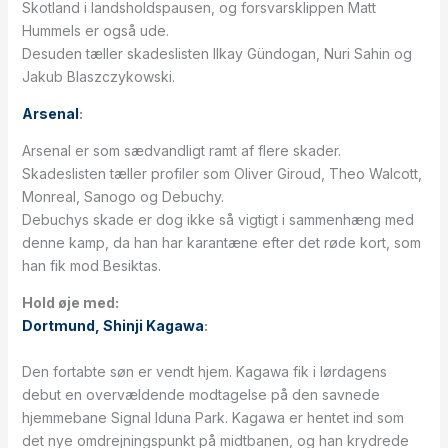
Skotland i landsholdspausen, og forsvarsklippen Matt
Hummels er også ude.
Desuden tæller skadeslisten Ilkay Gündogan, Nuri Sahin og
Jakub Blaszczykowski.
Arsenal
:
Arsenal er som sædvandligt ramt af flere skader.
Skadeslisten tæller profiler som Oliver Giroud, Theo Walcott,
Monreal, Sanogo og Debuchy.
Debuchys skade er dog ikke så vigtigt i sammenhæng med
denne kamp, da han har karantæne efter det røde kort, som
han fik mod Besiktas.
Hold øje med:
Dortmund, Shinji Kagawa
:
Den fortabte søn er vendt hjem. Kagawa fik i lørdagens
debut en overvældende modtagelse på den savnede
hjemmebane Signal Iduna Park. Kagawa er hentet ind som
det nye omdrejningspunkt på midtbanen, og han krydrede