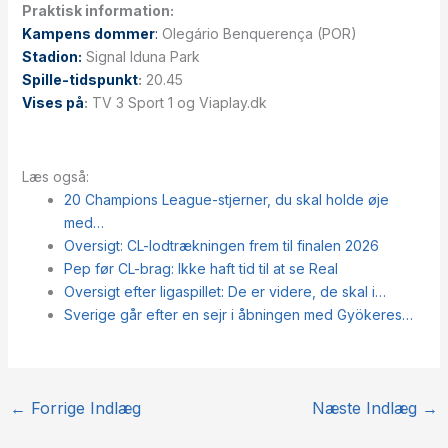
Praktisk information:
Kampens dommer
:
Olegário Benquerença (POR)
Stadion:
Signal Iduna Park
Spille-tidspunkt
:
20.45
Vises på
:
TV 3 Sport 1 og Viaplay.dk
Læs også:
20 Champions League-stjerner, du skal holde øje
med…
Oversigt: CL-lodtrækningen frem til finalen 2026
Pep før CL-brag: Ikke haft tid til at se Real
Oversigt efter ligaspillet: De er videre, de skal i…
Sverige går efter en sejr i åbningen med Gyökeres…
←
Forrige Indlæg
Næste Indlæg
→