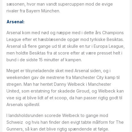
sæsonen, hvor man vandt supercuppen mod de evige
rivaler fra Bayern München.
Arsenal:
Arsenal kom med nød og næppe med i dette års Champions
League efter et hæsblæsende opgør mod tyrkiske Besiktas.
Arsenal så flere gange ud til at skulle en tur i Europa League,
men holdte Besiktas fra at score efter at være presset helt i
bund i de sidste 15 minutter af kampen.
Meget er tilsyneladende sket med Arsenal siden, og i
weekenden gav de mestrene fra Manchester City kamp til
stregen. Man har hentet Danny Welbeck i Manchester
United, som erstatning for skadede Giroud, og Welbeck kan
vise sig at blive lidt af et scoop, da han passer rigtig godt til
Arsenals spillestil.
I landsholdsrunden scorede Welbeck to gange mod
Schweiz og hvis han finder den evigt tabte målform for The
Gunners, så kan det blive rigtig spændende at følge.