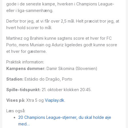
gode i de seneste kampe, hverken i Champions League-
eller i liga-sammenhæng.
Derfor tror jeg, at vi får over 2,5 mål. Helt præcist tror jeg, at
hvert hold scorer to mål.
Martínez og Brahimi kunne sagtens score et hver for FC
Porto, mens Muniain og Aduriz ligeledes godt kunne score
et hver for gæsterne.
Praktisk information:
Kampens dommer:
Damir Skomina (Slovenien)
Stadion:
Estádio do Dragão, Porto
Spille-tidspunkt:
21. oktober klokken 20:45.
Vises på:
Xtra 5 og
Viaplay.dk
.
Læs også:
20 Champions League-stjerner, du skal holde øje
med…