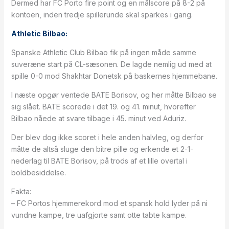
Dermed har FC Porto fire point og en målscore på 8-2 på
kontoen, inden tredje spillerunde skal sparkes i gang.
Athletic Bilbao:
Spanske Athletic Club Bilbao fik på ingen måde samme
suveræne start på CL-sæsonen. De lagde nemlig ud med at
spille 0-0 mod Shakhtar Donetsk på baskernes hjemmebane.
I næste opgør ventede BATE Borisov, og her måtte Bilbao se
sig slået. BATE scorede i det 19. og 41. minut, hvorefter
Bilbao nåede at svare tilbage i 45. minut ved Aduriz.
Der blev dog ikke scoret i hele anden halvleg, og derfor
måtte de altså sluge den bitre pille og erkende et 2-1-
nederlag til BATE Borisov, på trods af et lille overtal i
boldbesiddelse.
Fakta:
– FC Portos hjemmerekord mod et spansk hold lyder på ni
vundne kampe, tre uafgjorte samt otte tabte kampe.