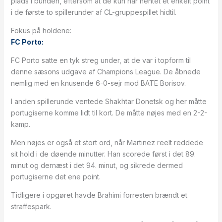
plads i bunden, eftersom at de kun har hentet et enkelt point
i de første to spillerunder af CL-gruppespillet hidtil.
Fokus på holdene:
FC Porto:
FC Porto satte en tyk streg under, at de var i topform til
denne sæsons udgave af Champions League. De åbnede
nemlig med en knusende 6-0-sejr mod BATE Borisov.
I anden spillerunde ventede Shakhtar Donetsk og her måtte
portugiserne komme lidt til kort. De måtte nøjes med en 2-2-
kamp.
Men nøjes er også et stort ord, når Martinez reelt reddede
sit hold i de døende minutter. Han scorede først i det 89.
minut og dernæst i det 94. minut, og sikrede dermed
portugiserne det ene point.
Tidligere i opgøret havde Brahimi forresten brændt et
straffespark.