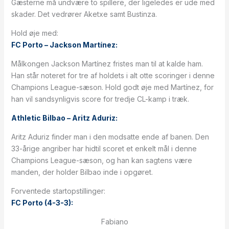
Gæsterne må undvære to spillere, der ligeledes er ude med
skader. Det vedrører Aketxe samt Bustinza.
Hold øje med:
FC Porto – Jackson Martínez:
Målkongen Jackson Martínez fristes man til at kalde ham.
Han står noteret for tre af holdets i alt otte scoringer i denne
Champions League-sæson. Hold godt øje med Martínez, for
han vil sandsynligvis score for tredje CL-kamp i træk.
Athletic Bilbao – Aritz Aduriz:
Aritz Aduriz finder man i den modsatte ende af banen. Den
33-årige angriber har hidtil scoret et enkelt mål i denne
Champions League-sæson, og han kan sagtens være
manden, der holder Bilbao inde i opgøret.
Forventede startopstillinger:
FC Porto (4-3-3):
Fabiano