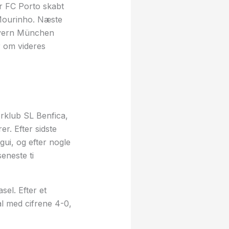
r FC Porto skabt
 Mourinho. Næste
Bayern München
r om videres
rklub SL Benfica,
r. Efter sidste
ui, og efter nogle
eneste ti
sel. Efter et
l med cifrene 4-0,