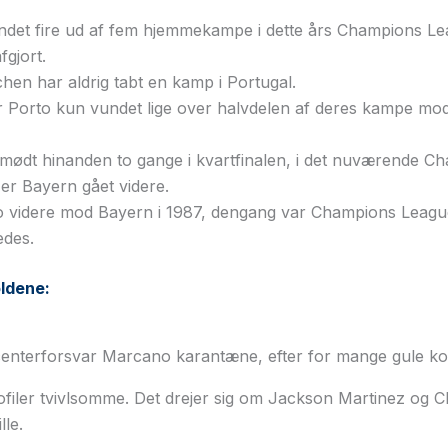
ndet fire ud af fem hjemmekampe i dette års Champions Lea
fgjort.
en har aldrig tabt en kamp i Portugal.
 Porto kun vundet lige over halvdelen af deres kampe mod
mødt hinanden to gange i kvartfinalen, i det nuværende C
er Bayern gået videre.
o videre mod Bayern i 1987, dengang var Champions Leagu
edes.
ldene:
enterforsvar Marcano karantæne, efter for mange gule kor
filer tvivlsomme. Det drejer sig om Jackson Martinez og Chr
lle.