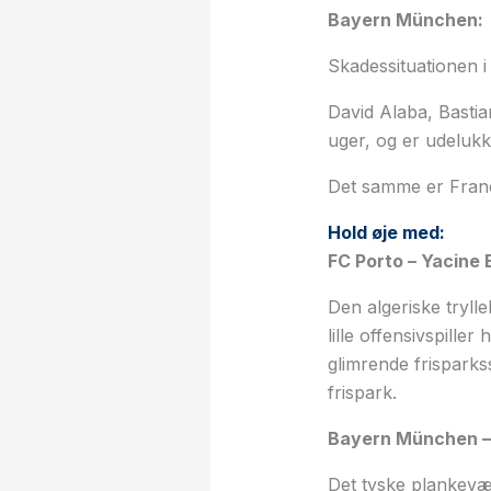
Bayern München:
Skadessituationen 
David Alaba, Bastia
uger, og er udelukk
Det samme er Franc
Hold øje med:
FC Porto – Yacine 
Den algeriske tryll
lille offensivspille
glimrende frisparks
frispark.
Bayern München –
Det tyske plankevæ