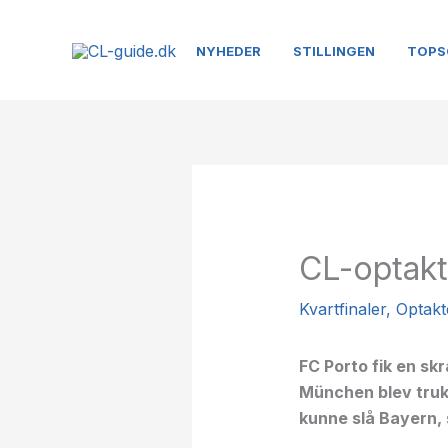
Gå
til
NYHEDER
STILLINGEN
TOPS
indholdet
CL-optakt
Kvartfinaler
,
Optakt
FC Porto fik en sk
München blev trukk
kunne slå Bayern, s