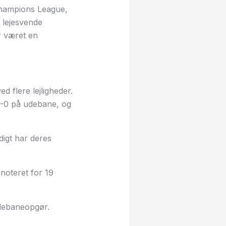
 Champions League,
o lejesvende
r været en
 flere lejligheder.
0-0 på udebane, og
igt har deres
noteret for 19
udebaneopgør.