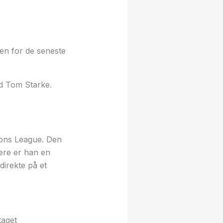
den for de seneste
d Tom Starke.
ions League. Den
mere er han en
direkte på et
taget