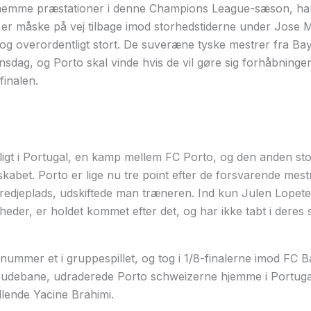
rnemme præstationer i denne Champions League-sæson, ha
g er måske på vej tilbage imod storhedstiderne under Jose
og overordentligt stort. De suveræne tyske mestrer fra 
sdag, og Porto skal vinde hvis de vil gøre sig forhåbninge
finalen.
igt i Portugal, en kamp mellem FC Porto, og den anden sto
abet. Porto er lige nu tre point efter de forsvarende mestre
edjeplads, udskiftede man træneren. Ind kun Julen Lopeteg
heder, er holdet kommet efter det, og har ikke tabt i deres s
nummer et i gruppespillet, og tog i 1/8-finalerne imod FC Ba
på udebane, udraderede Porto schweizerne hjemme i Portuga
llende Yacine Brahimi.