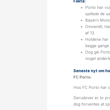
Fakta:
Porto har vu
spillede de ua
Bayern Münch
Omvendt, har
af 13.
Holdene har 
begge gange 
Dog gik Port
noget anderl
Seneste nyt om ho
FC Porto:
Hos FC Porto har c
Derudover er to pro
dog forventes at spi