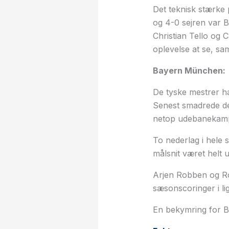
Det teknisk stærke 
og 4-0 sejren var B
Christian Tello og 
oplevelse at se, s
Bayern München:
De tyske mestrer h
Senest smadrede de
netop udebanekamp
To nederlag i hele
målsnit været helt 
Arjen Robben og Ro
sæsonscoringer i l
En bekymring for Ba