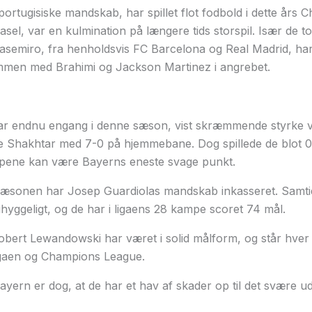
portugisiske mandskab, har spillet flot fodbold i dette års
asel, var en kulmination på længere tids storspil. Især de t
Casemiro, fra henholdsvis FC Barcelona og Real Madrid, ha
ammen med Brahimi og Jackson Martinez i angrebet.
ar endnu engang i denne sæson, vist skræmmende styrke ved
 Shakhtar med 7-0 på hjemmebane. Dog spillede de blot 
ene kan være Bayerns eneste svage punkt.
 sæsonen har Josep Guardiolas mandskab inkasseret. Samtid
uhyggeligt, og de har i ligaens 28 kampe scoret 74 mål.
bert Lewandowski har været i solid målform, og står hver 
igaen og Champions League.
yern er dog, at de har et hav af skader op til det svære 