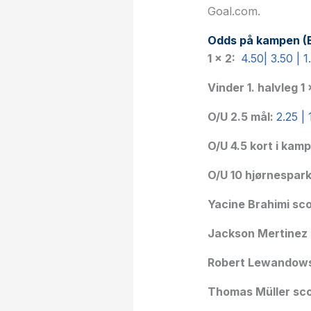
Goal.com.
Odds på kampen (
1 × 2:
4.50| 3.50 | 1
Vinder 1. halvleg 1 
O/U 2.5 mål:
2.25 | 
O/U 4.5 kort i kam
O/U 10 hjørnespar
Yacine Brahimi sco
Jackson Mertinez s
Robert Lewandowsk
Thomas Müller scor