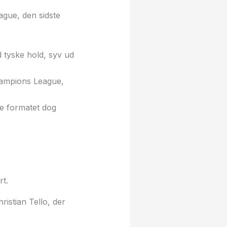
gue, den sidste
 tyske hold, syv ud
hampions League,
e formatet dog
t.
istian Tello, der