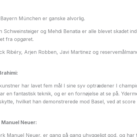
i Bayern München er ganske alvorlig.
n Schweinsteiger og Mehdi Benatia er alle blevet skadet in
et fra opgøret.
k Ribéry, Arjen Robben, Javi Martinez og reservemålman
Brahimi:
ekunstner har lavet fem mål I sine syv optrædener I champ
r har en fantastisk teknik, og er en fornøjelse at se på. Yder
skytte, hvilket han demonstrerede mod Basel, ved at score 
 Manuel Neuer:
rk Manuel Neuer, er gang på gang uhyggeligt god, og har 