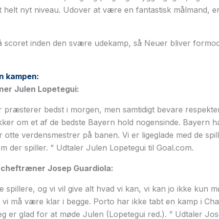
et helt nyt niveau. Udover at være en fantastisk målmand, e
få scoret inden den svære udekamp, så Neuer bliver formod
n kampen:
ner Julen Lopetegui:
r præsterer bedst i morgen, men samtidigt bevare respekte
kker om et af de bedste Bayern hold nogensinde. Bayern ha
r otte verdensmestrer på banen. Vi er ligeglade med de spill
m der spiller. ” Udtaler Julen Lopetegui til Goal.com.
cheftræner Josep Guardiola:
e spillere, og vi vil give alt hvad vi kan, vi kan jo ikke kun
e, vi må være klar i begge. Porto har ikke tabt en kamp i C
g er glad for at møde Julen (Lopetegui red.). ” Udtaler Jose