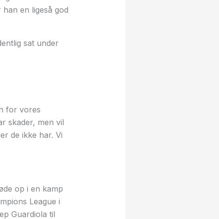
r han en ligeså god
entlig sat under
n for vores
r skader, men vil
er de ikke har. Vi
 møde op i en kamp
hampions League i
p Guardiola til