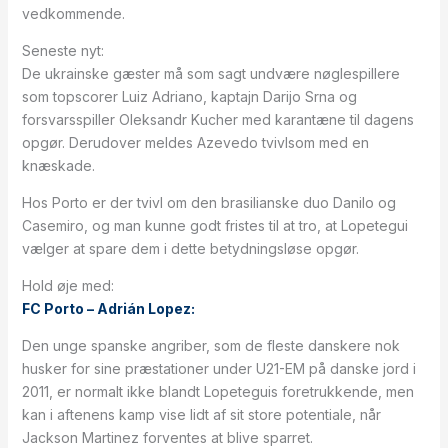
vedkommende.
Seneste nyt:
De ukrainske gæster må som sagt undvære nøglespillere
som topscorer Luiz Adriano, kaptajn Darijo Srna og
forsvarsspiller Oleksandr Kucher med karantæne til dagens
opgør. Derudover meldes Azevedo tvivlsom med en
knæskade.
Hos Porto er der tvivl om den brasilianske duo Danilo og
Casemiro, og man kunne godt fristes til at tro, at Lopetegui
vælger at spare dem i dette betydningsløse opgør.
Hold øje med:
FC Porto – Adrián Lopez:
Den unge spanske angriber, som de fleste danskere nok
husker for sine præstationer under U21-EM på danske jord i
2011, er normalt ikke blandt Lopeteguis foretrukkende, men
kan i aftenens kamp vise lidt af sit store potentiale, når
Jackson Martinez forventes at blive sparret.