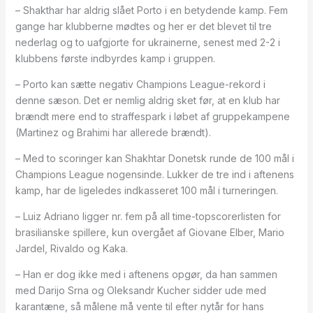
– Shakthar har aldrig slået Porto i en betydende kamp. Fem
gange har klubberne mødtes og her er det blevet til tre
nederlag og to uafgjorte for ukrainerne, senest med 2-2 i
klubbens første indbyrdes kamp i gruppen.
– Porto kan sætte negativ Champions League-rekord i
denne sæson. Det er nemlig aldrig sket før, at en klub har
brændt mere end to straffespark i løbet af gruppekampene
(Martinez og Brahimi har allerede brændt).
– Med to scoringer kan Shakhtar Donetsk runde de 100 mål i
Champions League nogensinde. Lukker de tre ind i aftenens
kamp, har de ligeledes indkasseret 100 mål i turneringen.
– Luiz Adriano ligger nr. fem på all time-topscorerlisten for
brasilianske spillere, kun overgået af Giovane Elber, Mario
Jardel, Rivaldo og Kaka.
– Han er dog ikke med i aftenens opgør, da han sammen
med Darijo Srna og Oleksandr Kucher sidder ude med
karantæne, så målene må vente til efter nytår for hans