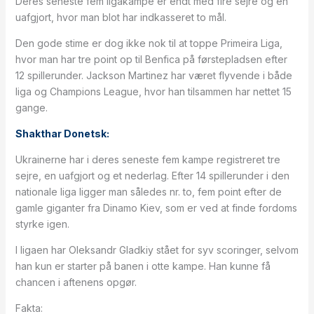
Deres seneste fem ligakampe er endt med fire sejre og en
uafgjort, hvor man blot har indkasseret to mål.
Den gode stime er dog ikke nok til at toppe Primeira Liga,
hvor man har tre point op til Benfica på førstepladsen efter
12 spillerunder. Jackson Martinez har været flyvende i både
liga og Champions League, hvor han tilsammen har nettet 15
gange.
Shakthar Donetsk:
Ukrainerne har i deres seneste fem kampe registreret tre
sejre, en uafgjort og et nederlag. Efter 14 spillerunder i den
nationale liga ligger man således nr. to, fem point efter de
gamle giganter fra Dinamo Kiev, som er ved at finde fordoms
styrke igen.
I ligaen har Oleksandr Gladkiy stået for syv scoringer, selvom
han kun er starter på banen i otte kampe. Han kunne få
chancen i aftenens opgør.
Fakta: