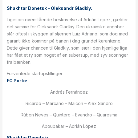
Shakhtar Donetsk – Oleksandr Gladkiy:
Ligesom ovenstående beskrivelse af Adrián Lopez, gælder
det samme for Oleksandr Gladkiy. Den ukrainske angriber
står oftest i skyggen af stjernen Luiz Adriano, som dog med
garanti ikke kommer på banen i dag grundet karantæne.
Dette giver chancen til Gladkiy, som især i den hjemlige liga
har fået et ry som noget af en subersup, med syv scoringer
fra bænken.
Forventede startopstillinger:
FC Porto:
Andrés Fernández
Ricardo – Marcano – Maicon – Alex Sandro
Rúben Neves – Quintero – Evandro – Quaresma
Aboubakar – Adrián López
Shakhtar Donetsk: