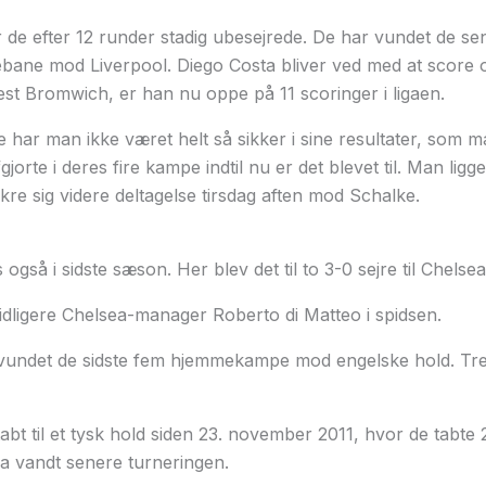
 de efter 12 runder stadig ubesejrede. De har vundet de se
bane mod Liverpool. Diego Costa bliver ved med at score o
 Bromwich, er han nu oppe på 11 scoringer i ligaen.
har man ikke været helt så sikker i sine resultater, som m
gjorte i deres fire kampe indtil nu er det blevet til. Man ligg
re sig videre deltagelse tirsdag aften mod Schalke.
også i sidste sæson. Her blev det til to 3-0 sejre til Chelsea
idligere Chelsea-manager Roberto di Matteo i spidsen.
 vundet de sidste fem hjemmekampe mod engelske hold. Tre
tabt til et tysk hold siden 23. november 2011, hvor de tabte
a vandt senere turneringen.