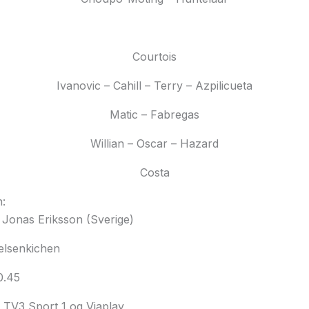
Courtois
Ivanovic – Cahill – Terry – Azpilicueta
Matic – Fabregas
Willian – Oscar – Hazard
Costa
n:
:
Jonas Eriksson (Sverige)
elsenkichen
0.45
:
TV3 Sport 1 og Viaplay