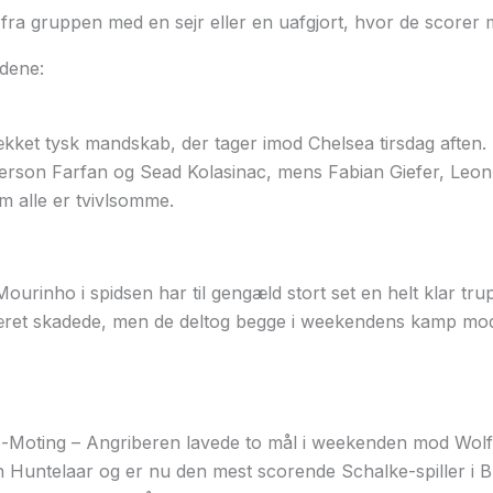
 fra gruppen med en sejr eller en uafgjort, hvor de scorer m
dene:
ækket tysk mandskab, der tager imod Chelsea tirsdag afte
fferson Farfan og Sead Kolasinac, mens Fabian Giefer, Leo
m alle er tvivlsomme.
rinho i spidsen har til gengæld stort set en helt klar tru
ret skadede, men de deltog begge i weekendens kamp mo
Moting – Angriberen lavede to mål i weekenden mod Wolf
n Huntelaar og er nu den mest scorende Schalke-spiller i 