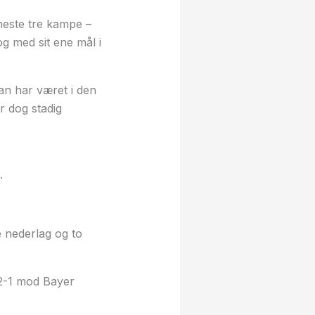
neste tre kampe –
g med sit ene mål i
an har været i den
er dog stadig
.
 nederlag og to
 2-1 mod Bayer