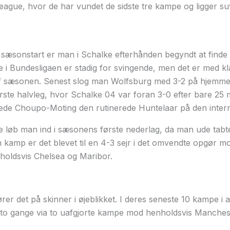
League, hvor de har vundet de sidste tre kampe og ligger 
l sæsonstart er man i Schalke efterhånden begyndt at find
e i Bundesligaen er stadig for svingende, men det er med kl
n af sæsonen. Senest slog man Wolfsburg med 3-2 på hjemm
ørste halvleg, hvor Schalke 04 var foran 3-0 efter bare 25 
ede Choupo-Moting den rutinerede Huntelaar på den interne
løb man ind i sæsonens første nederlag, da man ude tabte 
 kamp er det blevet til en 4-3 sejr i det omvendte opgør m
oldsvis Chelsea og Maribor.
r det på skinner i øjeblikket. I deres seneste 10 kampe i a
t to gange via to uafgjorte kampe mod henholdsvis Manches