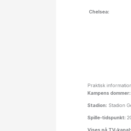
Chelsea:
Praktisk informatio
Kampens dommer
Stadion:
Stadion G
Spille-tidspunkt:
2
Vises på TV-kanal