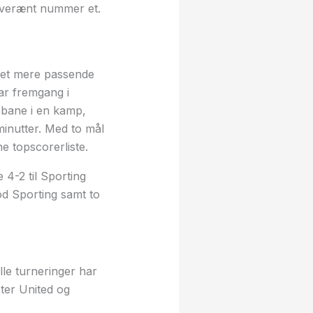
suverænt nummer et.
e et mere passende
ar fremgang i
ebane i en kamp,
minutter. Med to mål
 topscorerliste.
4-2 til Sporting
od Sporting samt to
lle turneringer har
ter United og