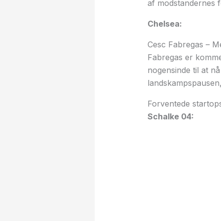
af modstandernes fo
Chelsea:
Cesc Fabregas – Me
Fabregas er kommet 
nogensinde til at 
landskampspausen, 
Forventede startopst
Schalke 04: