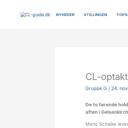
Gå
til
NYHEDER
STILLINGEN
TOPS
indholdet
CL-optakt
Gruppe G
/
24. no
De to førende hold
aften i Gelsenkirc
Mens Schalke levere