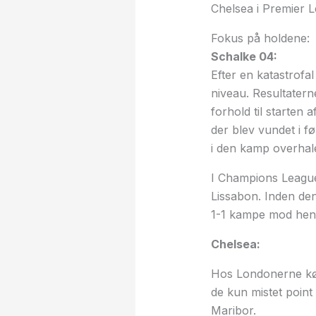
Chelsea i Premier 
Fokus på holdene:
Schalke 04:
Efter en katastrofa
niveau. Resultatern
forhold til starte
der blev vundet i f
i den kamp overhal
I Champions League 
Lissabon. Inden den
1-1 kampe mod henh
Chelsea:
Hos Londonerne køre
de kun mistet poin
Maribor.