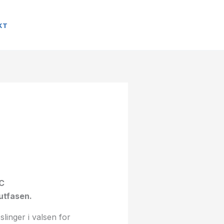
KT
outfasen.
linger i valsen for