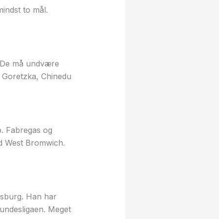
indst to mål.
n. De må undvære
n Goretzka, Chinedu
p. Fabregas og
d West Bromwich.
sburg. Han har
Bundesligaen. Meget