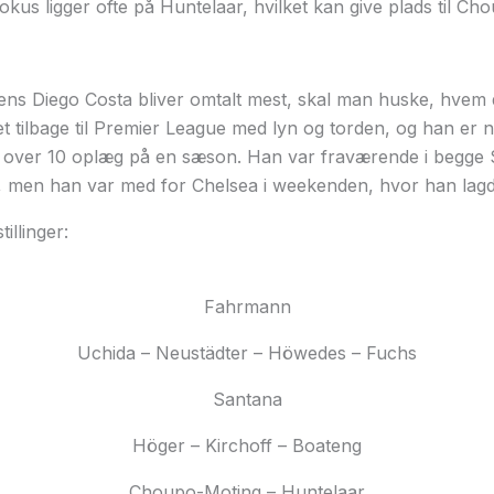
kus ligger ofte på Huntelaar, hvilket kan give plads til Ch
ns Diego Costa bliver omtalt mest, skal man huske, hvem 
tilbage til Premier League med lyn og torden, og han er n
nå over 10 oplæg på en sæson. Han var fraværende i begge
men han var med for Chelsea i weekenden, hvor han lagde 
illinger:
Fahrmann
Uchida – Neustädter – Höwedes – Fuchs
Santana
Höger – Kirchoff – Boateng
Choupo-Moting – Huntelaar