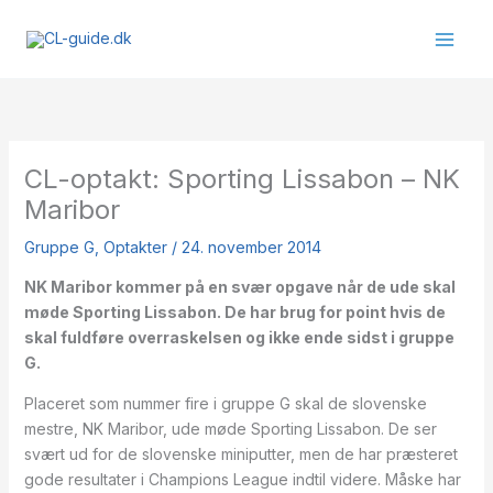
Gå
til
indholdet
CL-optakt: Sporting Lissabon – NK
Maribor
Gruppe G
,
Optakter
/
24. november 2014
NK Maribor kommer på en svær opgave når de ude skal
møde Sporting Lissabon. De har brug for point hvis de
skal fuldføre overraskelsen og ikke ende sidst i gruppe
G.
Placeret som nummer fire i gruppe G skal de slovenske
mestre, NK Maribor, ude møde Sporting Lissabon. De ser
svært ud for de slovenske miniputter, men de har præsteret
gode resultater i Champions League indtil videre. Måske har