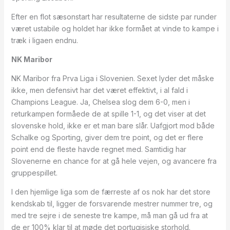
Efter en flot sæsonstart har resultaterne de sidste par runder
været ustabile og holdet har ikke formået at vinde to kampe i
træk i ligaen endnu.
NK Maribor
NK Maribor fra Prva Liga i Slovenien. Sexet lyder det måske
ikke, men defensivt har det været effektivt, i al fald i
Champions League. Ja, Chelsea slog dem 6-0, men i
returkampen formåede de at spille 1-1, og det viser at det
slovenske hold, ikke er et man bare slår. Uafgjort mod både
Schalke og Sporting, giver dem tre point, og det er flere
point end de fleste havde regnet med. Samtidig har
Slovenerne en chance for at gå hele vejen, og avancere fra
gruppespillet.
I den hjemlige liga som de færreste af os nok har det store
kendskab til, ligger de forsvarende mestrer nummer tre, og
med tre sejre i de seneste tre kampe, må man gå ud fra at
de er 100% klar til at møde det portugisiske storhold.