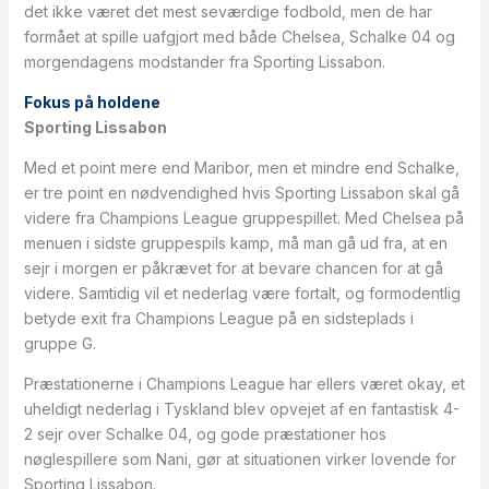
det ikke været det mest seværdige fodbold, men de har
formået at spille uafgjort med både Chelsea, Schalke 04 og
morgendagens modstander fra Sporting Lissabon.
Fokus på holdene
Sporting Lissabon
Med et point mere end Maribor, men et mindre end Schalke,
er tre point en nødvendighed hvis Sporting Lissabon skal gå
videre fra Champions League gruppespillet. Med Chelsea på
menuen i sidste gruppespils kamp, må man gå ud fra, at en
sejr i morgen er påkrævet for at bevare chancen for at gå
videre. Samtidig vil et nederlag være fortalt, og formodentlig
betyde exit fra Champions League på en sidsteplads i
gruppe G.
Præstationerne i Champions League har ellers været okay, et
uheldigt nederlag i Tyskland blev opvejet af en fantastisk 4-
2 sejr over Schalke 04, og gode præstationer hos
nøglespillere som Nani, gør at situationen virker lovende for
Sporting Lissabon.