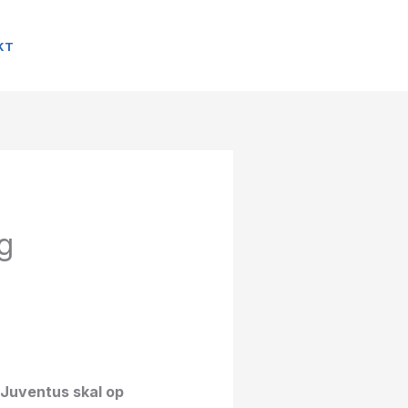
KT
g
Juventus skal op