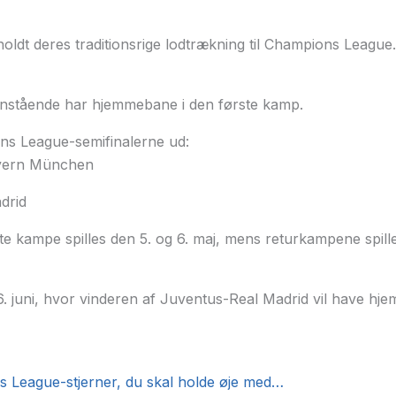
ldt deres traditionsrige lodtrækning til Champions League
enstående har hjemmebane i den første kamp.
s League-semifinalerne ud:
ayern München
drid
te kampe spilles den 5. og 6. maj, mens returkampene spille
 6. juni, hvor vinderen af Juventus-Real Madrid vil have h
 League-stjerner, du skal holde øje med…