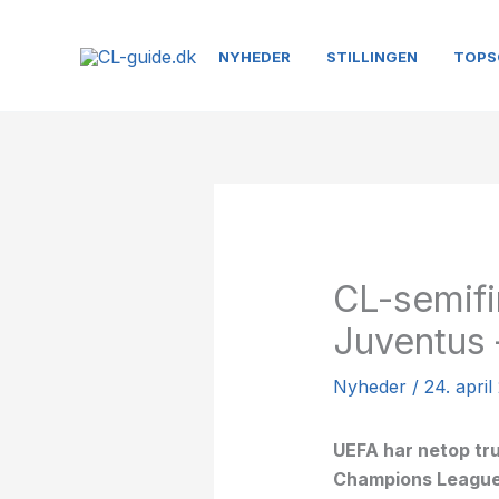
Gå
til
NYHEDER
STILLINGEN
TOPS
indholdet
CL-semifi
Juventus 
Nyheder
/
24. april
UEFA har netop tru
Champions League-