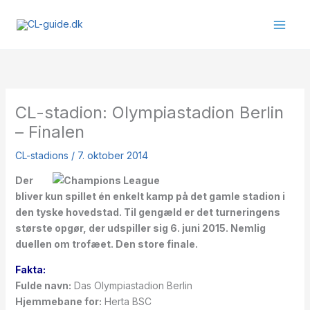
Gå
til
indholdet
CL-stadion: Olympiastadion Berlin
– Finalen
CL-stadions
/
7. oktober 2014
Der
bliver kun spillet
én enkelt kamp p
å
det gamle stadion i
den tyske hovedstad. Til geng
æld er det turneringens
st
ørste opg
ør, der udspiller sig 6. juni 2015. Nemlig
duellen om trof
æet. Den store finale.
Fakta:
Fulde navn:
Das Olympiastadion Berlin
Hjemmebane for:
Herta BSC