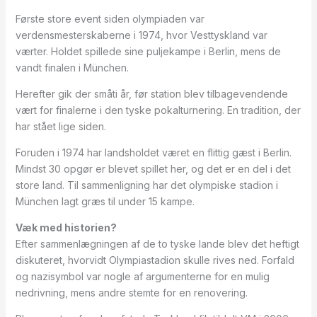
Første store event siden olympiaden var
verdensmesterskaberne i 1974, hvor Vesttyskland var
værter. Holdet spillede sine puljekampe i Berlin, mens de
vandt finalen i München.
Herefter gik der småti år, før station blev tilbagevendende
vært for finalerne i den tyske pokalturnering. En tradition, der
har stået lige siden.
Foruden i 1974 har landsholdet været en flittig gæst i Berlin.
Mindst 30 opgør er blevet spillet her, og det er en del i det
store land. Til sammenligning har det olympiske stadion i
München lagt græs til under 15 kampe.
V
æ
k med historien?
Efter sammenlægningen af de to tyske lande blev det heftigt
diskuteret, hvorvidt Olympiastadion skulle rives ned. Forfald
og nazisymbol var nogle af argumenterne for en mulig
nedrivning, mens andre stemte for en renovering.