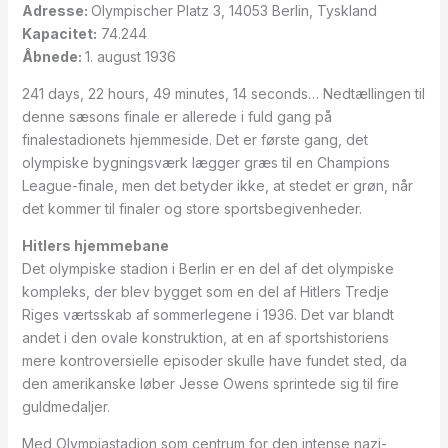
Adresse:
Olympischer Platz 3, 14053 Berlin, Tyskland
Kapacitet:
74.244
Å
bnede:
1. august 1936
241 days, 22 hours, 49 minutes, 14 seconds… Nedtællingen til
denne sæsons finale er allerede i fuld gang på
finalestadionets hjemmeside. Det er første gang, det
olympiske bygningsværk lægger græs til en Champions
League-finale, men det betyder ikke, at stedet er grøn, når
det kommer til finaler og store sportsbegivenheder.
Hitlers hjemmebane
Det olympiske stadion i Berlin er en del af det olympiske
kompleks, der blev bygget som en del af Hitlers Tredje
Riges værtsskab af sommerlegene i 1936. Det var blandt
andet i den ovale konstruktion, at en af sportshistoriens
mere kontroversielle episoder skulle have fundet sted, da
den amerikanske løber Jesse Owens sprintede sig til fire
guldmedaljer.
Med Olympiastadion som centrum for den intense nazi-