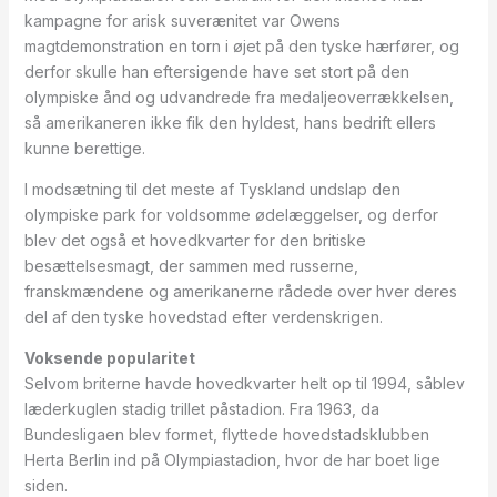
kampagne for arisk suverænitet var Owens
magtdemonstration en torn i øjet på den tyske hærfører, og
derfor skulle han eftersigende have set stort på den
olympiske ånd og udvandrede fra medaljeoverrækkelsen,
så amerikaneren ikke fik den hyldest, hans bedrift ellers
kunne berettige.
I modsætning til det meste af Tyskland undslap den
olympiske park for voldsomme ødelæggelser, og derfor
blev det også et hovedkvarter for den britiske
besættelsesmagt, der sammen med russerne,
franskmændene og amerikanerne rådede over hver deres
del af den tyske hovedstad efter verdenskrigen.
Voksende popularitet
Selvom briterne havde hovedkvarter helt op til 1994, såblev
læderkuglen stadig trillet påstadion. Fra 1963, da
Bundesligaen blev formet, flyttede hovedstadsklubben
Herta Berlin ind på Olympiastadion, hvor de har boet lige
siden.