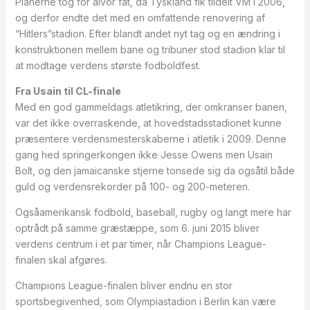
Planerne tog for alvor fat, da Tyskland fik tildelt VM i 2006,
og derfor endte det med en omfattende renovering af
“Hitlers”stadion. Efter blandt andet nyt tag og en ændring i
konstruktionen mellem bane og tribuner stod stadion klar til
at modtage verdens største fodboldfest.
Fra Usain til CL-finale
Med en god gammeldags atletikring, der omkranser banen,
var det ikke overraskende, at hovedstadsstadionet kunne
præsentere verdensmesterskaberne i atletik i 2009. Denne
gang hed springerkongen ikke Jesse Owens men Usain
Bolt, og den jamaicanske stjerne tonsede sig da ogsåtil både
guld og verdensrekorder på 100- og 200-meteren.
Ogsåamerikansk fodbold, baseball, rugby og langt mere har
optrådt på samme græstæppe, som 6. juni 2015 bliver
verdens centrum i et par timer, når Champions League-
finalen skal afgøres.
Champions League-finalen bliver endnu en stor
sportsbegivenhed, som Olympiastadion i Berlin kan være