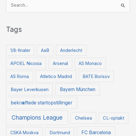
S
ø
g
Tags
e
f
t
1/8-finaler
AaB
Anderlecht
e
APOEL Nicosia
Arsenal
AS Monaco
r
:
Atletico Madrid
AS Roma
BATE Borisov
Bayer Leverkusen
Bayern München
bekræftede startopstillinger
Champions League
Chelsea
CL-optakt
FC Barcelona
CSKA Moskva
Dortmund