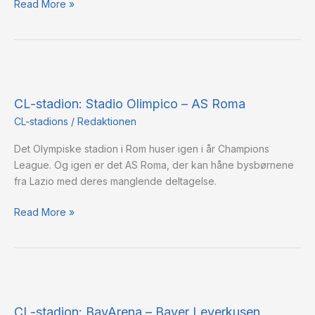
Read More »
CL-
stadion:
CL-stadion: Stadio Olimpico – AS Roma
Stadio
Olimpico
CL-stadions
/
Redaktionen
–
Det Olympiske stadion i Rom huser igen i år Champions
AS
League. Og igen er det AS Roma, der kan håne bysbørnene
Roma
fra Lazio med deres manglende deltagelse.
Read More »
CL-
stadion:
CL-stadion: BayArena – Bayer Leverkusen
BayArena