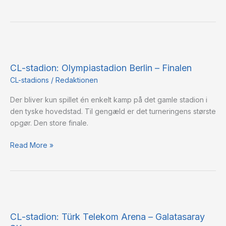
CL-
stadion:
CL-stadion: Olympiastadion Berlin – Finalen
Olympiastadion
Berlin
CL-stadions
/
Redaktionen
–
Der bliver kun spillet én enkelt kamp på det gamle stadion i
Finalen
den tyske hovedstad. Til gengæld er det turneringens største
opgør. Den store finale.
Read More »
CL-
stadion:
CL-stadion: Türk Telekom Arena – Galatasaray
Türk