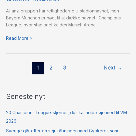
–
Allianz-gruppen har rettighederne til stadionnavnet, men
Bayern
Bayern München er nødt til at dække navnet i Champions
München
League, hvor stadionet kaldes Munich Arena.
Read More »
1
2
3
Next
→
Seneste nyt
20 Champions League-stjerner, du skal holde øje med til VM
2026
Sverige går efter en sejr i åbningen med Gyökeres som