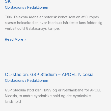
SK
Telekom
Arena
CL-stadions
/
Redaktionen
–
Türk Telekom Arena er notorisk kendt som en af Europas
Galatasaray
største heksekedler, hvor Istanbuls hårdeste fans folder sig
SK
verbalt ud til Galatasarays kampe.
Read More »
CL-
stadion:
CL-stadion: GSP Stadium – APOEL Nicosia
GSP
Stadium
CL-stadions
/
Redaktionen
–
GSP Stadium stod klar i 1999 og er hjemmebane for APOEL
APOEL
Nicosia, to andre cypriotiske hold og det cypriotiske
Nicosia
landshold.