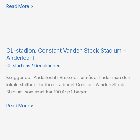
Read More »
CL-
stadion:
CL-stadion: Constant Vanden Stock Stadium –
Constant
Anderlecht
Vanden
Stock
CL-stadions
/
Redaktionen
Stadium
Beliggende i Anderlecht i Bruxelles-området finder man den
–
lokale stolthed, fodboldstadionet Constant Vanden Stock
Anderlecht
Stadium, som snart har 100 år på bagen.
Read More »
CL-