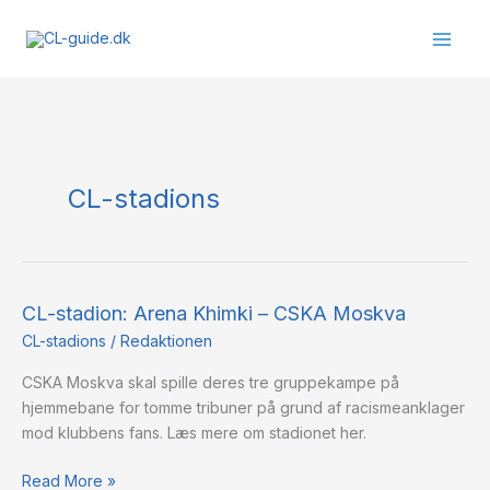
Gå
til
indholdet
CL-stadions
CL-stadion: Arena Khimki – CSKA Moskva
CL-
stadion:
CL-stadions
/
Redaktionen
Arena
CSKA Moskva skal spille deres tre gruppekampe på
Khimki
hjemmebane for tomme tribuner på grund af racismeanklager
–
mod klubbens fans. Læs mere om stadionet her.
CSKA
Moskva
Read More »