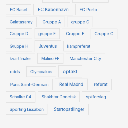
FC København
FC Basel
FC Porto
Galatasaray
Gruppe A
gruppe C
Gruppe D
gruppe E
Gruppe F
Gruppe G
Juventus
Gruppe H
kampreferat
kvartfinaler
Malmö FF
Manchester City
optakt
odds
Olympiakos
Paris Saint-Germain
Real Madrid
referat
Schalke 04
Shakhtar Donetsk
spilforslag
Startopstillinger
Sporting Lissabon