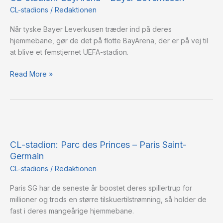
–
CL-stadions
/
Redaktionen
Bayer
Når tyske Bayer Leverkusen træder ind på deres
Leverkusen
hjemmebane, gør de det på flotte BayArena, der er på vej til
at blive et femstjernet UEFA-stadion.
Read More »
CL-
stadion:
CL-stadion: Parc des Princes – Paris Saint-
Parc
Germain
des
Princes
CL-stadions
/
Redaktionen
–
Paris SG har de seneste år boostet deres spillertrup for
Paris
millioner og trods en større tilskuertilstrømning, så holder de
Saint-
fast i deres mangeårige hjemmebane.
Germain