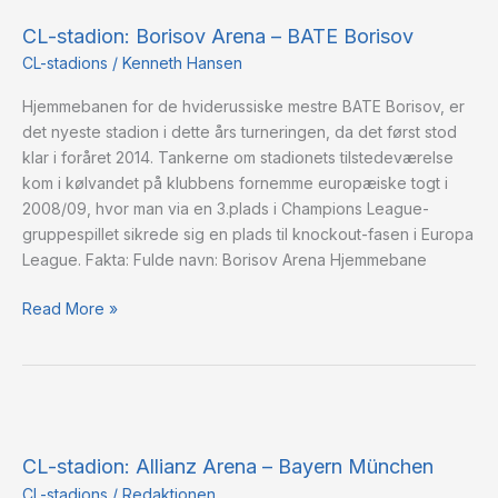
stadion:
CL-stadion: Borisov Arena – BATE Borisov
Borisov
Arena
CL-stadions
/
Kenneth Hansen
–
Hjemmebanen for de hviderussiske mestre BATE Borisov, er
BATE
det nyeste stadion i dette års turneringen, da det først stod
Borisov
klar i foråret 2014. Tankerne om stadionets tilstedeværelse
kom i kølvandet på klubbens fornemme europæiske togt i
2008/09, hvor man via en 3.plads i Champions League-
gruppespillet sikrede sig en plads til knockout-fasen i Europa
League. Fakta: Fulde navn: Borisov Arena Hjemmebane
Read More »
CL-
stadion:
CL-stadion: Allianz Arena – Bayern München
Allianz
Arena
CL-stadions
/
Redaktionen