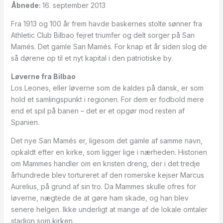
Åbnede:
16. september 2013
Fra 1913 og 100 år frem havde baskernes stolte sønner fra
Athletic Club Bilbao fejret triumfer og delt sorger på San
Mamés. Det gamle San Mamés. For knap et år siden slog de
så dørene op til et nyt kapital i den patriotiske by.
Løverne fra Bilbao
Los Leones, eller løverne som de kaldes på dansk, er som
hold et samlingspunkt i regionen. For dem er fodbold mere
end et spil på banen – det er et opgør mod resten af
Spanien.
Det nye San Mamés er, ligesom det gamle af samme navn,
opkaldt efter en kirke, som ligger lige i nærheden. Historien
om Mammes handler om en kristen dreng, der i det tredje
århundrede blev tortureret af den romerske kejser Marcus
Aurelius, på grund af sin tro. Da Mammes skulle ofres for
løverne, nægtede de at gøre ham skade, og han blev
senere helgen. Ikke underligt at mange af de lokale omtaler
stadion som kirken.