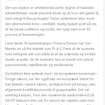
Det nye stadion er arkitektonisk perle, tegnet af baskiske
arkitektfirmaer, smukt placeret klods op af hvor det gamle lå,
med udsigt til Biscay-bugten. Selve opførelsen blev, trods
den økonomiske krise i området, stadig hjulpet godt på vej
af de lokale politikere og byråd, der hjalp med over 50
procent af finansieringen.
I sine første 19 hjemmekampe i Primera Division har San
Mamés en så flot statistik som 13-4-2. Flere af de spanske
hold betegner det som både et af de sværeste og bedste
steder at spille, da de baskiske fans er kendt som yderst
passionerede, højtråbende og medlevende.
Da klubben ikke spillede med i de europæiske turneringer i
forrige sæson, var der også tale om europæisk debut for
San Mamés i denne sæson, da Napoli kom på besøg i den
afgørende kvalifikationsrunde til gruppespillet. Det var
samtidig kampen, hvor den nuværende stadionrekord på
49.017 tilskuere blev sat. En rekord der næsten uden tvivl