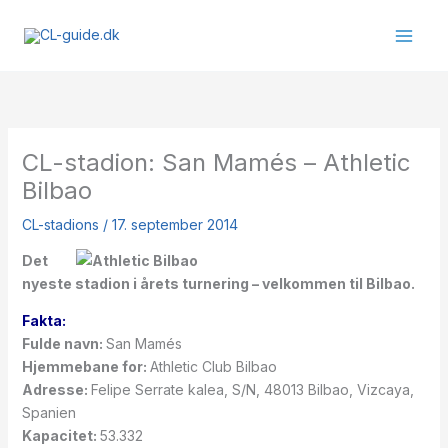
Gå
til
indholdet
CL-stadion: San Mamés – Athletic
Bilbao
CL-stadions
/
17. september 2014
Det
nyeste stadion i årets turnering – velkommen til Bilbao.
Fakta:
Fulde navn:
San Mamés
Hjemmebane for:
Athletic Club Bilbao
Adresse:
Felipe Serrate kalea, S/N, 48013 Bilbao, Vizcaya,
Spanien
Kapacitet:
53.332