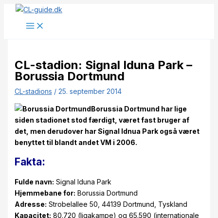
Gå
til
indholdet
CL-stadion: Signal Iduna Park –
Borussia Dortmund
CL-stadions
/
25. september 2014
Borussia Dortmund har lige
siden stadionet stod færdigt, været fast bruger af
det, men derudover har Signal Idnua Park også været
benyttet til blandt andet VM i 2006.
Fakta:
Fulde navn:
Signal Iduna Park
Hjemmebane for:
Borussia Dortmund
Adresse:
Strobelallee 50, 44139 Dortmund, Tyskland
Kapacitet:
80.720 (ligakampe) og 65.590 (internationale