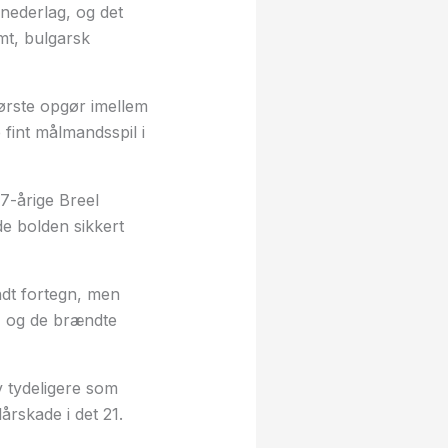
nederlag, og det
mt, bulgarsk
første opgør imellem
fint målmandsspil i
7-årige Breel
e bolden sikkert
ndt fortegn, men
r, og de brændte
v tydeligere som
rskade i det 21.