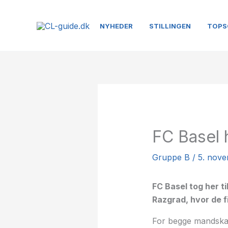
Gå
til
NYHEDER
STILLINGEN
TOPS
indholdet
FC Basel 
Gruppe B
/
5. nov
FC Basel tog her t
Razgrad, hvor de f
For begge mandskab