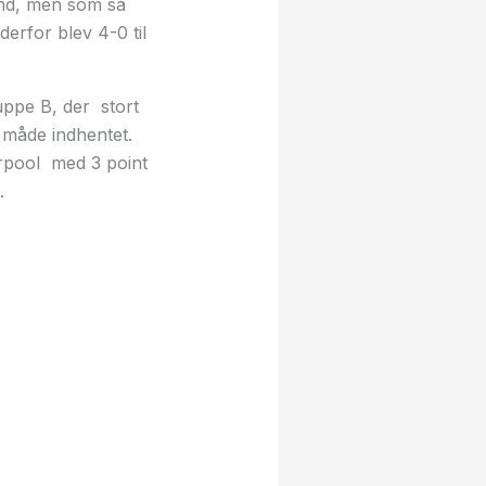
ind, men som så
erfor blev 4-0 til
ruppe B, der stort
n måde indhentet.
verpool med 3 point
.