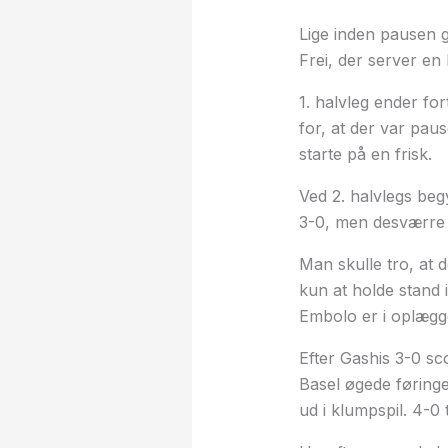
Lige inden pausen g
Frei, der server en
1. halvleg ender for
for, at der var pa
starte på en frisk.
Ved 2. halvlegs begy
3-0, men desværre f
Man skulle tro, at 
kun at holde stand i
Embolo er i oplægge
Efter Gashis 3-0 sco
Basel øgede føringe
ud i klumpspil. 4-0 