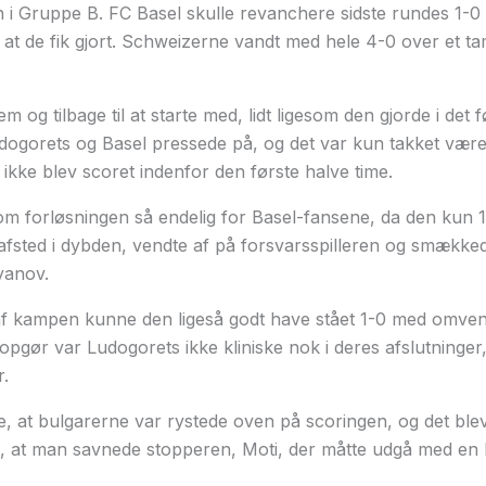
 i Gruppe B. FC Basel skulle revanchere sidste rundes 1-0 
, at de fik gjort. Schweizerne vandt med hele 4-0 over et ta
og tilbage til at starte med, lidt ligesom den gjorde i det 
dogorets og Basel pressede på, og det var kun takket være 
 ikke blev scoret indenfor den første halve time.
om forløsningen så endelig for Basel-fansene, da den kun 1
fsted i dybden, vendte af på forsvarsspilleren og smækked
yanov.
 af kampen kunne den ligeså godt have stået 1-0 med omve
e opgør var Ludogorets ikke kliniske nok i deres afslutninge
.
 se, at bulgarerne var rystede oven på scoringen, og det ble
 at man savnede stopperen, Moti, der måtte udgå med en lå