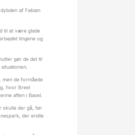
i dybden af Fabian
d til at være glade
rbejdet tingene og
tter gør de det til
 situationen.
på, men de formåede
æg, hvor Breel
enne aften i Basel.
 skulle der gå, før
rnespark, der endte