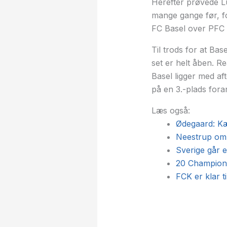
Herefter prøvede L
mange gange før, fo
FC Basel over PFC L
Til trods for at Ba
set er helt åben. R
Basel ligger med af
på en 3.-plads for
Læs også:
Ødegaard: Kæ
Neestrup om F
Sverige går 
20 Champions
FCK er klar ti