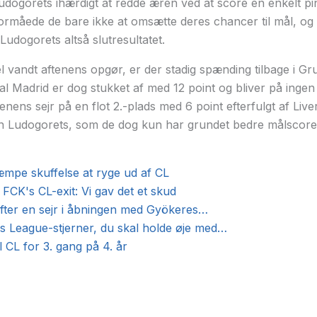
udogorets ihærdigt at redde æren ved at score en enkelt p
rmåede de bare ikke at omsætte deres chancer til mål, og d
udogorets altså slutresultatet.
sel vandt aftenens opgør, er der stadig spænding tilbage i G
eal Madrid er dog stukket af med 12 point og bliver på inge
tenens sejr på en flot 2.-plads med 6 point efterfulgt af Li
an Ludogorets, som de dog kun har grundet bedre målscore
mpe skuffelse at ryge ud af CL
CK's CL-exit: Vi gav det et skud
efter en sejr i åbningen med Gyökeres…
 League-stjerner, du skal holde øje med…
l CL for 3. gang på 4. år