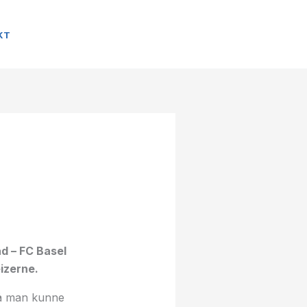
KT
izerne.
så man kunne