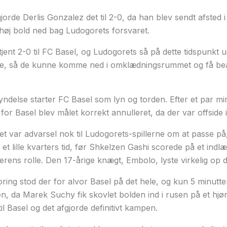
jorde Derlis Gonzalez det til 2-0, da han blev sendt afsted 
 høj bold ned bag Ludogorets forsvaret.
tjent 2-0 til FC Basel, og Ludogorets så på dette tidspunkt u
use, så de kunne komme ned i omklædningsrummet og få bea
ndelse starter FC Basel som lyn og torden. Efter et par minu
or Basel blev målet korrekt annulleret, da der var offside i
det var advarsel nok til Ludogorets-spillerne om at passe 
 et lille kvarters tid, før Shkelzen Gashi scorede på et indl
rens rolle. Den 17-årige knægt, Embolo, lyste virkelig op d
ring stod der for alvor Basel på det hele, og kun 5 minutter
n, da Marek Suchy fik skovlet bolden ind i rusen på et hjø
til Basel og det afgjorde definitivt kampen.