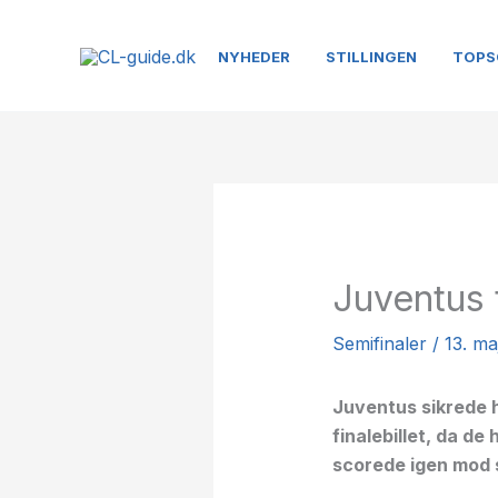
Gå
til
NYHEDER
STILLINGEN
TOPS
indholdet
Juventus 
Semifinaler
/
13. ma
Juventus sikrede h
finalebillet, da d
scorede igen mod s