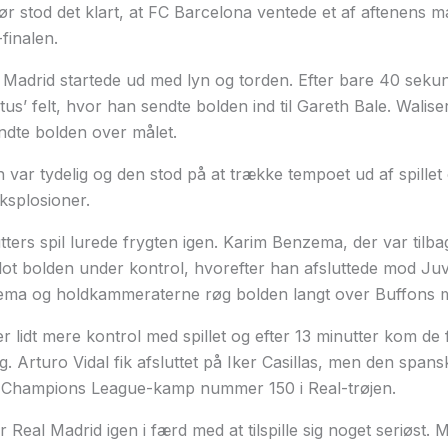
r stod det klart, at FC Barcelona ventede et af aftenens m
inalen.
Madrid startede ud med lyn og torden. Efter bare 40 seku
us’ felt, hvor han sendte bolden ind til Gareth Bale. Walis
ndte bolden over målet.
var tydelig og den stod på at trække tempoet ud af spille
ksplosioner.
ters spil lurede frygten igen. Karim Benzema, der var tilbag
 flot bolden under kontrol, hvorefter han afsluttede mod J
ma og holdkammeraterne røg bolden langt over Buffons m
r lidt mere kontrol med spillet og efter 13 minutter kom de 
øg. Arturo Vidal fik afsluttet på Iker Casillas, men den spa
sin Champions League-kamp nummer 150 i Real-trøjen.
r Real Madrid igen i færd med at tilspille sig noget seriøst.