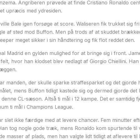
 Benzema. Angriberen prøvede at finde Cristiano Ronaldo cen
get upræcis med ydresiden.
ille Bale igen forsøge at score. Waliseren fik trukket sig fri
le af sted mod Buffon. Men på trods af at skuddet brække
eeper meget sikker i sin håndtering og fik flot reddet den.
Real Madrid en gylden mulighed for at bringe sig i front. Ja
 felt, hvor han klodset blev nedlagt af Giorgio Chiellini. Ha
læggen.
ar manden, der skulle sparke straffesparket og det gjorde 
målet, mens Buffon tidligt kastede sig og dermed gjorde det 
 i denne CL-sæson. Altså ti mål i 12 kampe. Det er samtidig f
mum ti mål i Champions League.
r slet ikke færdige med at levere chancer. Fem minutter e
n. Han tog nogle gode træk, mens Ronaldo kom spurtende til
masser af plads, men han valgte lidt tidligt at aflevere til