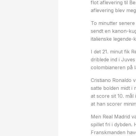
flot aflevering til
aflevering blev me
To minutter senere v
sendt en kanon-kug
italienske legende-k
I det 21. minut fik 
driblede ind i Juves
colombianeren på 
Cristiano Ronaldo v
satte bolden midt i 
at score sit 10. mål
at han scorer mini
Men Real Madrid va
spillet fri i dybde
Franskmanden havde 