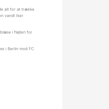
e alt for at trække
en vandt Iker
læse i fløjten for
les i Berlin mod FC