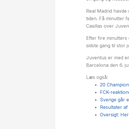
Real Madrid havde na
tiden. Få minutter 
Casillas over Juve
Efter fire minutter
sidste gang til sto
Juventus er med en 
Barcelona den 6. jun
Læs også:
20 Champions
FCK-reaktione
Sverige går 
Resultater 
Oversigt: Her