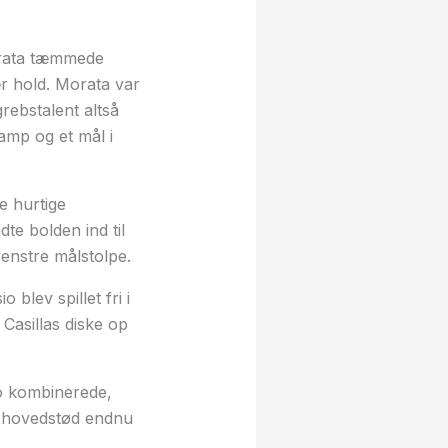
orata tæmmede
r hold. Morata var
ebstalent altså
kamp og et mål i
e hurtige
e bolden ind til
venstre målstolpe.
blev spillet fri i
 Casillas diske op
lo kombinerede,
t hovedstød endnu