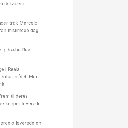
andskaber i
nder trak Marcelo
eren mistimede dog
t og dræbe Real
e i Reals
uventus-målet. Men
ål.
frem til deres
nske keeper leverede
 Marcelo leverede en