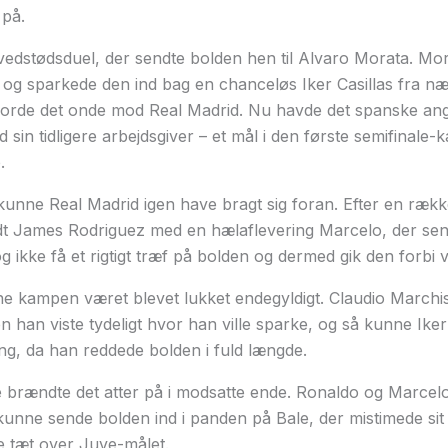
på.
edstødsduel, der sendte bolden hen til Alvaro Morata. M
og sparkede den ind bag en chanceløs Iker Casillas fra næ
jorde det onde mod Real Madrid. Nu havde det spanske angr
sin tidligere arbejdsgiver – et mål i den første semifinale-
.
kunne Real Madrid igen have bragt sig foran. Efter en rækk
t James Rodriguez med en hælaflevering Marcelo, der sendt
 ikke få et rigtigt træf på bolden og dermed gik den forbi 
e kampen været blevet lukket endegyldigt. Claudio Marchisio 
n han viste tydeligt hvor han ville sparke, og så kunne Iker
ng, da han reddede bolden i fuld længde.
e brændte det atter på i modsatte ende. Ronaldo og Marce
kunne sende bolden ind i panden på Bale, der mistimede si
 tæt over Juve-målet.