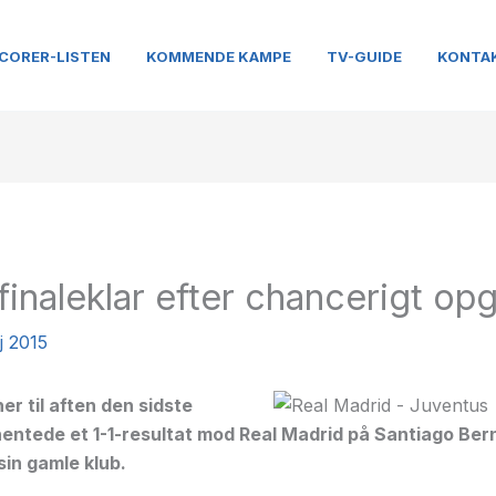
CORER-LISTEN
KOMMENDE KAMPE
TV-GUIDE
KONTA
finaleklar efter chancerigt op
j 2015
er til aften den sidste
e hentede et 1-1-resultat mod Real Madrid på Santiago Be
in gamle klub.