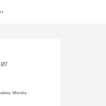
KT
gør
rnabeu. Morata