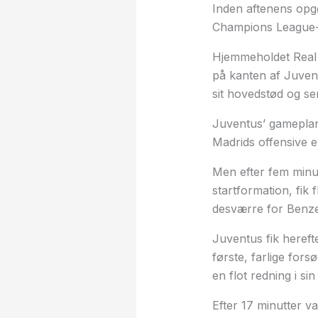
Inden aftenens opgø
Champions League-f
Hjemmeholdet Real 
på kanten af Juvent
sit hovedstød og se
Juventus’ gameplan 
Madrids offensive e
Men efter fem minut
startformation, fik
desværre for Benze
Juventus fik herefte
første, farlige fors
en flot redning i 
Efter 17 minutter va