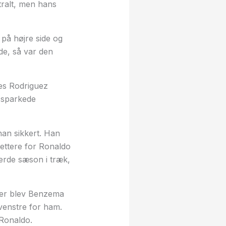
tralt, men hans
 på højre side og
de, så var den
mes Rodriguez
n sparkede
han sikkert. Han
lettere for Ronaldo
jerde sæson i træk,
fter blev Benzema
 venstre for ham.
 Ronaldo.