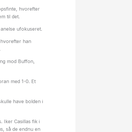
psfinte, hvorefter
 til det.
 anelse ufokuseret.
 hvorefter han
.
ning mod Buffon,
foran med 1-0. Et
skulle have bolden i
Iker Casillas fik i
us, så de endnu en