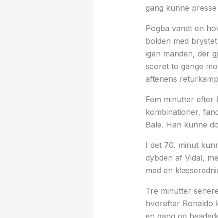
gang kunne presse 
Pogba vandt en hov
bolden med brystet 
igen manden, der g
scoret to gange mod 
aftenens returkamp
Fem minutter efter 
kombinationer, fand
Bale. Han kunne dog
I det 70. minut kunn
dybden af Vidal, me
med en klasseredni
Tre minutter sener
hvorefter Ronaldo 
en gang og headede