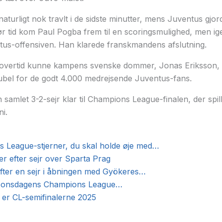
turligt nok travlt i de sidste minutter, mens Juventus gjord
før tid kom Paul Pogba frem til en scoringsmulighed, men ig
ntus-offensiven. Han klarede franskmandens afslutning.
s overtid kunne kampens svenske dommer, Jonas Eriksson, b
r jubel for de godt 4.000 medrejsende Juventus-fans.
samlet 3-2-sejr klar til Champions League-finalen, der spil
i.
 League-stjerner, du skal holde øje med…
r efter sejr over Sparta Prag
efter en sejr i åbningen med Gyökeres…
af onsdagens Champions League…
 er CL-semifinalerne 2025