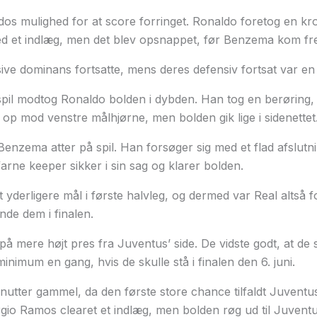
s mulighed for at score forringet. Ronaldo foretog en kro
d et indlæg, men det blev opsnappet, før Benzema kom frem
ive dominans fortsatte, mens deres defensiv fortsat var en
spil modtog Ronaldo bolden i dybden. Han tog en berøring,
p mod venstre målhjørne, men bolden gik lige i sidenettet
Benzema atter på spil. Han forsøger sig med et flad afslut
arne keeper sikker i sin sag og klarer bolden.
t yderligere mål i første halvleg, og dermed var Real altså 
ende dem i finalen.
å mere højt pres fra Juventus’ side. De vidste godt, at de 
nimum en gang, hvis de skulle stå i finalen den 6. juni.
utter gammel, da den første store chance tilfaldt Juventus. 
gio Ramos clearet et indlæg, men bolden røg ud til Juvent