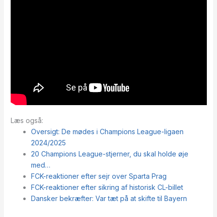
Læs også:
Oversigt: De mødes i Champions League-ligaen
2024/2025
20 Champions League-stjerner, du skal holde øje
med…
FCK-reaktioner efter sejr over Sparta Prag
FCK-reaktioner efter sikring af historisk CL-billet
Dansker bekræfter: Var tæt på at skifte til Bayern