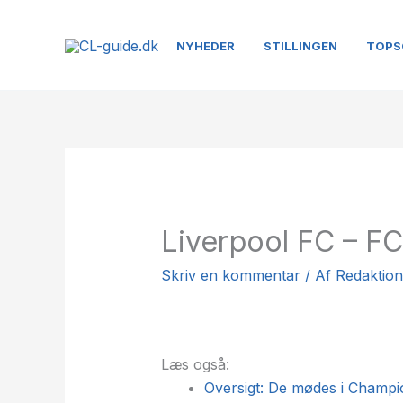
Gå
til
NYHEDER
STILLINGEN
TOPS
indholdet
Liverpool FC – FC
Skriv en kommentar
/ Af
Redaktio
Læs også:
Oversigt: De mødes i Champ